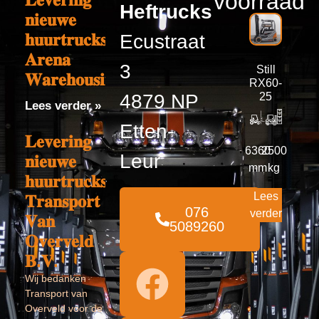
voorraad
Heftrucks
𝐧𝐢𝐞𝐮𝐰𝐞
𝐡𝐮𝐮𝐫𝐭𝐫𝐮𝐜𝐤𝐬
Ecustraat
𝐀𝐫𝐞𝐧𝐚
3
Still
𝐖𝐚𝐫𝐞𝐡𝐨𝐮𝐬𝐢𝐧𝐠
RX60-
4879 NP
25
Lees verder »
Etten-
𝐋𝐞𝐯𝐞𝐫𝐢𝐧𝐠
6360
2500
Leur
𝐧𝐢𝐞𝐮𝐰𝐞
mm
kg
𝐡𝐮𝐮𝐫𝐭𝐫𝐮𝐜𝐤𝐬
Lees
𝐓𝐫𝐚𝐧𝐬𝐩𝐨𝐫𝐭
076
verder
𝐕𝐚𝐧
5089260
𝐎𝐯𝐞𝐫𝐯𝐞𝐥𝐝
𝐁.𝐕.
Wij bedanken
Transport van
Overveld voor de