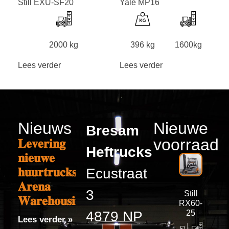
Still EXU-SF20
Yale MP16
2000 kg
396 kg
1600kg
Lees verder
Lees verder
Nieuws
Nieuwe
Bresam
voorraad
𝐋𝐞𝐯𝐞𝐫𝐢𝐧𝐠
Heftrucks
𝐧𝐢𝐞𝐮𝐰𝐞
𝐡𝐮𝐮𝐫𝐭𝐫𝐮𝐜𝐤𝐬
Ecustraat
𝐀𝐫𝐞𝐧𝐚
3
Still
𝐖𝐚𝐫𝐞𝐡𝐨𝐮𝐬𝐢𝐧𝐠
RX60-
4879 NP
25
Lees verder »