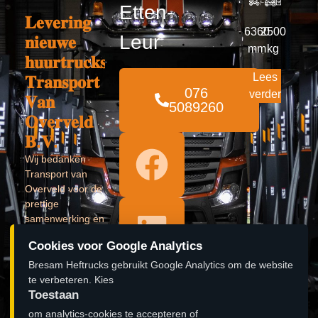
Etten-
𝐋𝐞𝐯𝐞𝐫𝐢𝐧𝐠
6360
2500
Leur
𝐧𝐢𝐞𝐮𝐰𝐞
mm
kg
𝐡𝐮𝐮𝐫𝐭𝐫𝐮𝐜𝐤𝐬
Lees
𝐓𝐫𝐚𝐧𝐬𝐩𝐨𝐫𝐭
076
verder
𝐕𝐚𝐧
5089260
𝐎𝐯𝐞𝐫𝐯𝐞𝐥𝐝
𝐁.𝐕.
Wij bedanken
Transport van
Overveld voor de
prettige
samenwerking en
kijken uit naar
Cookies voor Google Analytics
een vervolg!
Bresam Heftrucks gebruikt Google Analytics om de website
Lees verder »
te verbeteren. Kies
Toestaan
𝐎𝐩𝐞𝐧𝐢𝐧𝐠
om analytics-cookies te accepteren of