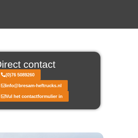
irect contact
(0)76 5089260
info@bresam-heftrucks.nl
Vul het contactformulier in