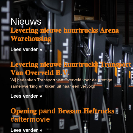
Nieuws
𝐋𝐞𝐯𝐞𝐫𝐢𝐧𝐠 𝐧𝐢𝐞𝐮𝐰𝐞 𝐡𝐮𝐮𝐫𝐭𝐫𝐮𝐜𝐤𝐬 𝐀𝐫𝐞𝐧𝐚
𝐖𝐚𝐫𝐞𝐡𝐨𝐮𝐬𝐢𝐧𝐠
Lees verder »
𝐋𝐞𝐯𝐞𝐫𝐢𝐧𝐠 𝐧𝐢𝐞𝐮𝐰𝐞 𝐡𝐮𝐮𝐫𝐭𝐫𝐮𝐜𝐤𝐬 𝐓𝐫𝐚𝐧𝐬𝐩𝐨𝐫𝐭
𝐕𝐚𝐧 𝐎𝐯𝐞𝐫𝐯𝐞𝐥𝐝 𝐁.𝐕.
Wij bedanken Transport van Overveld voor de prettige
samenwerking en kijken uit naar een vervolg!
Lees verder »
𝐎𝐩𝐞𝐧𝐢𝐧𝐠 pand 𝐁𝐫𝐞𝐬𝐚𝐦 𝐇𝐞𝐟𝐭𝐫𝐮𝐜𝐤𝐬
#aftermovie
Lees verder »