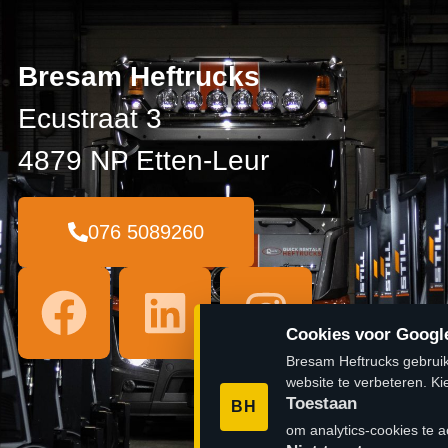
Bresam Heftrucks
Ecustraat 3
4879 NP Etten-Leur
076 5089260
Cookies voor Google
Bresam Heftrucks gebruik
website te verbeteren. Ki
Toestaan
BH
om analytics-cookies te a