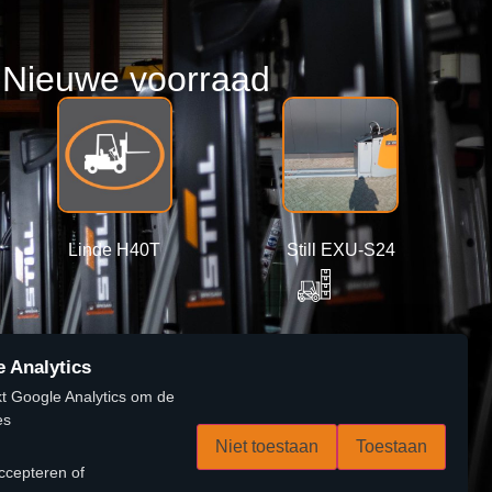
Nieuwe voorraad
Linde H40T
Still EXU-S24
2400 kg
 Analytics
Lees verder
Lees verder
t Google Analytics om de
es
Niet toestaan
Toestaan
ccepteren of