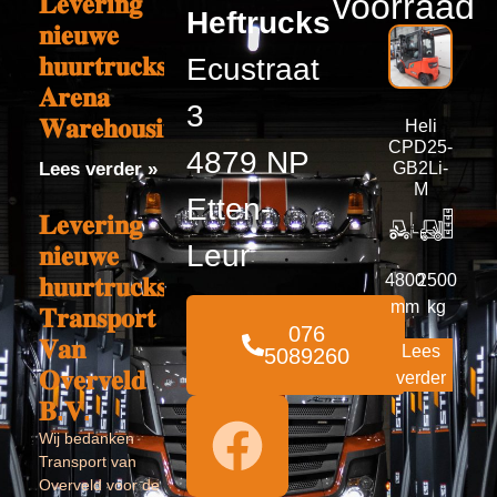
voorraad
𝐋𝐞𝐯𝐞𝐫𝐢𝐧𝐠
Heftrucks
𝐧𝐢𝐞𝐮𝐰𝐞
𝐡𝐮𝐮𝐫𝐭𝐫𝐮𝐜𝐤𝐬
Ecustraat
𝐀𝐫𝐞𝐧𝐚
3
𝐖𝐚𝐫𝐞𝐡𝐨𝐮𝐬𝐢𝐧𝐠
Heli
CPD25-
4879 NP
Lees verder »
GB2Li-
M
Etten-
𝐋𝐞𝐯𝐞𝐫𝐢𝐧𝐠
Leur
𝐧𝐢𝐞𝐮𝐰𝐞
4800
2500
𝐡𝐮𝐮𝐫𝐭𝐫𝐮𝐜𝐤𝐬
mm
kg
𝐓𝐫𝐚𝐧𝐬𝐩𝐨𝐫𝐭
076
𝐕𝐚𝐧
Lees
5089260
𝐎𝐯𝐞𝐫𝐯𝐞𝐥𝐝
verder
𝐁.𝐕.
Wij bedanken
Transport van
Overveld voor de