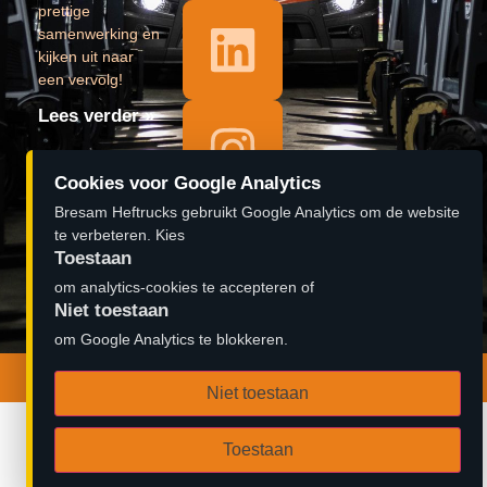
prettige
samenwerking en
kijken uit naar
een vervolg!
Lees verder »
𝐎𝐩𝐞𝐧𝐢𝐧𝐠
Cookies voor Google Analytics
pand 𝐁𝐫𝐞𝐬𝐚𝐦
Bresam Heftrucks gebruikt Google Analytics om de website
𝐇𝐞𝐟𝐭𝐫𝐮𝐜𝐤𝐬
te verbeteren. Kies
#aftermovie
Toestaan
om analytics-cookies te accepteren of
Lees verder »
Niet toestaan
om Google Analytics te blokkeren.
© 2026 Bresam Heftrucks B.V. | Ontwerp door
Zambidado
Niet toestaan
Toestaan