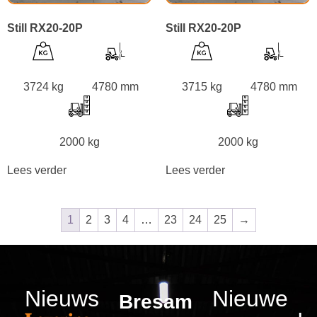
Still RX20-20P
Still RX20-20P
3724 kg
4780 mm
3715 kg
4780 mm
2000 kg
2000 kg
Lees verder
Lees verder
1
2
3
4
…
23
24
25
→
Nieuws
Nieuwe
Bresam