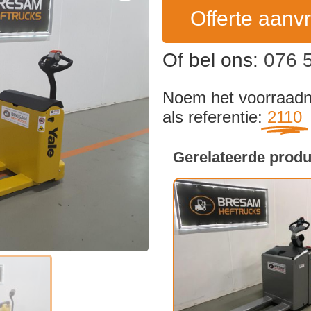
Offerte aanv
Of bel ons:
076 
Noem het voorraa
als referentie:
2110
Gerelateerde prod