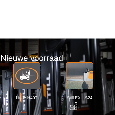
Nieuwe voorraad
Linde H40T
Still EXU-S24