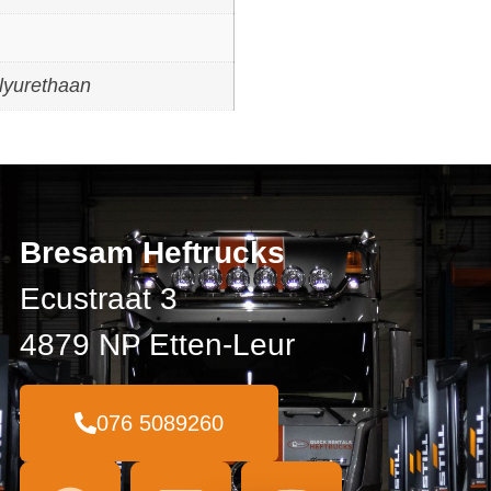
lyurethaan
Bresam Heftrucks
Ecustraat 3
4879 NP Etten-Leur
076 5089260