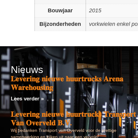
Bouwjaar
2015
Bijzonderheden
vorkwielen enkel po
Nieuws
𝐋𝐞𝐯𝐞𝐫𝐢𝐧𝐠 𝐧𝐢𝐞𝐮𝐰𝐞 𝐡𝐮𝐮𝐫𝐭𝐫𝐮𝐜𝐤𝐬 𝐀𝐫𝐞𝐧𝐚
𝐖𝐚𝐫𝐞𝐡𝐨𝐮𝐬𝐢𝐧𝐠
Lees verder »
𝐋𝐞𝐯𝐞𝐫𝐢𝐧𝐠 𝐧𝐢𝐞𝐮𝐰𝐞 𝐡𝐮𝐮𝐫𝐭𝐫𝐮𝐜𝐤𝐬 𝐓𝐫𝐚𝐧𝐬𝐩𝐨𝐫𝐭
𝐕𝐚𝐧 𝐎𝐯𝐞𝐫𝐯𝐞𝐥𝐝 𝐁.𝐕.
Wij bedanken Transport van Overveld voor de prettige
samenwerking en kijken uit naar een vervolg!