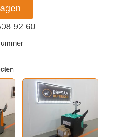
ragen
508 92 60
dnummer
ucten