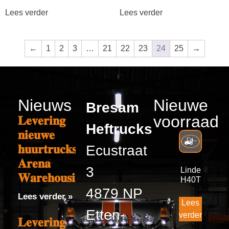
Lees verder
Lees verder
←
1
2
3
…
21
22
23
24
25
→
Nieuws
Nieuwe
Bresam
voorraad
𝐋𝐞𝐯𝐞𝐫𝐢𝐧𝐠
Heftrucks
𝐧𝐢𝐞𝐮𝐰𝐞
𝐡𝐮𝐮𝐫𝐭𝐫𝐮𝐜𝐤𝐬
Ecustraat
𝐀𝐫𝐞𝐧𝐚
3
Linde
𝐖𝐚𝐫𝐞𝐡𝐨𝐮𝐬𝐢𝐧𝐠
H40T
4879 NP
Lees verder »
Lees
Etten-
verder
𝐋𝐞𝐯𝐞𝐫𝐢𝐧𝐠