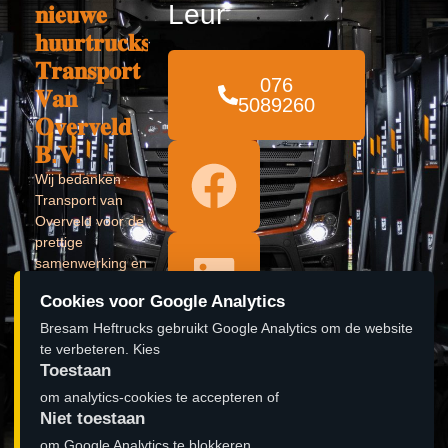
Leur
𝐧𝐢𝐞𝐮𝐰𝐞
𝐡𝐮𝐮𝐫𝐭𝐫𝐮𝐜𝐤𝐬
𝐓𝐫𝐚𝐧𝐬𝐩𝐨𝐫𝐭
076
𝐕𝐚𝐧
5089260
𝐎𝐯𝐞𝐫𝐯𝐞𝐥𝐝
𝐁.𝐕.
Wij bedanken
Transport van
Overveld voor de
prettige
samenwerking en
kijken uit naar
Cookies voor Google Analytics
een vervolg!
Bresam Heftrucks gebruikt Google Analytics om de website
Lees verder »
te verbeteren. Kies
Toestaan
𝐎𝐩𝐞𝐧𝐢𝐧𝐠
om analytics-cookies te accepteren of
pand 𝐁𝐫𝐞𝐬𝐚𝐦
Niet toestaan
𝐇𝐞𝐟𝐭𝐫𝐮𝐜𝐤𝐬
om Google Analytics te blokkeren.