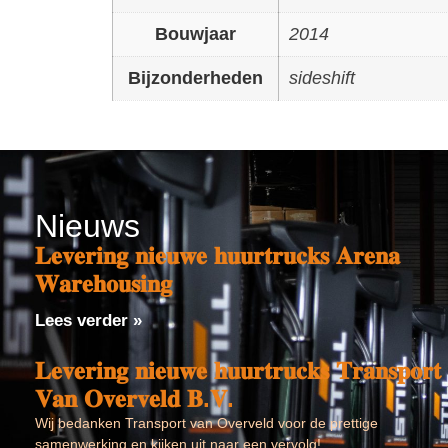
Bouwjaar
2014
Bijzonderheden
sideshift
Nieuws
𝐋𝐞𝐯𝐞𝐫𝐢𝐧𝐠 𝐧𝐢𝐞𝐮𝐰𝐞 𝐡𝐮𝐮𝐫𝐭𝐫𝐮𝐜𝐤𝐬 𝐀𝐫𝐞𝐧𝐚
𝐖𝐚𝐫𝐞𝐡𝐨𝐮𝐬𝐢𝐧𝐠
Lees verder »
𝐋𝐞𝐯𝐞𝐫𝐢𝐧𝐠 𝐧𝐢𝐞𝐮𝐰𝐞 𝐡𝐮𝐮𝐫𝐭𝐫𝐮𝐜𝐤𝐬 𝐓𝐫𝐚𝐧𝐬𝐩𝐨𝐫𝐭
𝐕𝐚𝐧 𝐎𝐯𝐞𝐫𝐯𝐞𝐥𝐝 𝐁.𝐕.
Wij bedanken Transport van Overveld voor de prettige
samenwerking en kijken uit naar een vervolg!