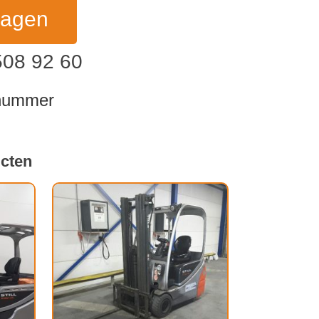
ragen
508 92 60
dnummer
ucten