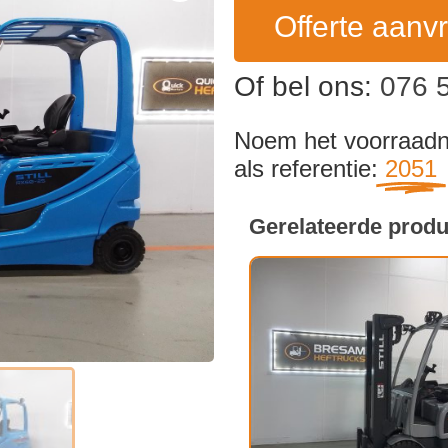
Offerte aanv
Of bel ons:
076 
Noem het voorraa
als referentie:
2051
Gerelateerde prod