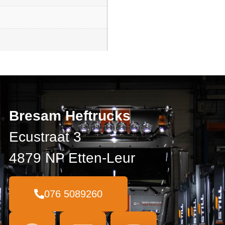
Bresam Heftrucks
Ecustraat 3
4879 NP Etten-Leur
076 5089260