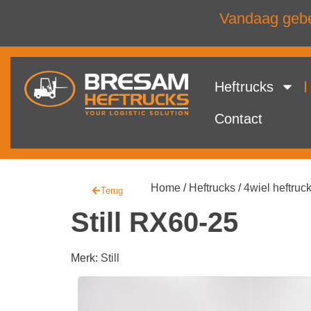
Vandaag gebel
Heftrucks
Contact
Home
/
Heftrucks
/
4wiel heftruc
Terug
Still RX60-25
Merk:
Still