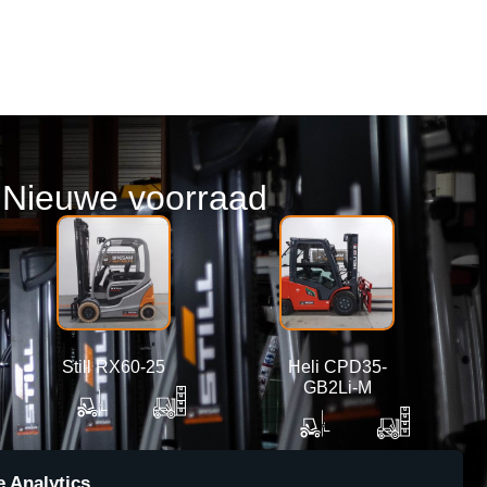
Nieuwe voorraad
Still RX60-25
Heli CPD35-
GB2Li-M
6360 mm
2500 kg
4800 mm
3500 kg
 Analytics