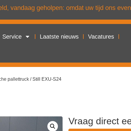
d, vandaag geholpen: omdat uw tijd ons even
Service
Laatste nieuws
Vacatures
che pallettruck
/ Still EXU-S24
Vraag direct e