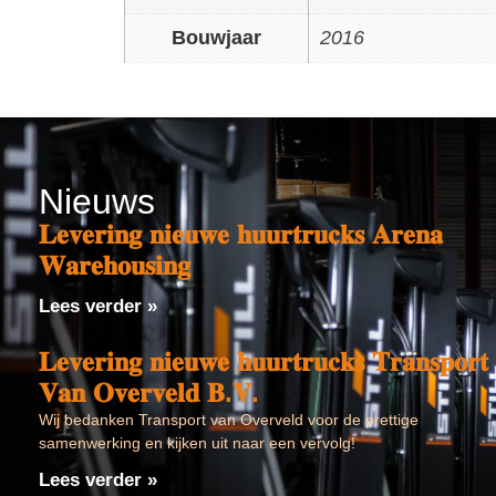
Bouwjaar
2016
Nieuws
𝐋𝐞𝐯𝐞𝐫𝐢𝐧𝐠 𝐧𝐢𝐞𝐮𝐰𝐞 𝐡𝐮𝐮𝐫𝐭𝐫𝐮𝐜𝐤𝐬 𝐀𝐫𝐞𝐧𝐚
𝐖𝐚𝐫𝐞𝐡𝐨𝐮𝐬𝐢𝐧𝐠
Lees verder »
𝐋𝐞𝐯𝐞𝐫𝐢𝐧𝐠 𝐧𝐢𝐞𝐮𝐰𝐞 𝐡𝐮𝐮𝐫𝐭𝐫𝐮𝐜𝐤𝐬 𝐓𝐫𝐚𝐧𝐬𝐩𝐨𝐫𝐭
𝐕𝐚𝐧 𝐎𝐯𝐞𝐫𝐯𝐞𝐥𝐝 𝐁.𝐕.
Wij bedanken Transport van Overveld voor de prettige
samenwerking en kijken uit naar een vervolg!
Lees verder »