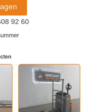
ragen
508 92 60
dnummer
ucten