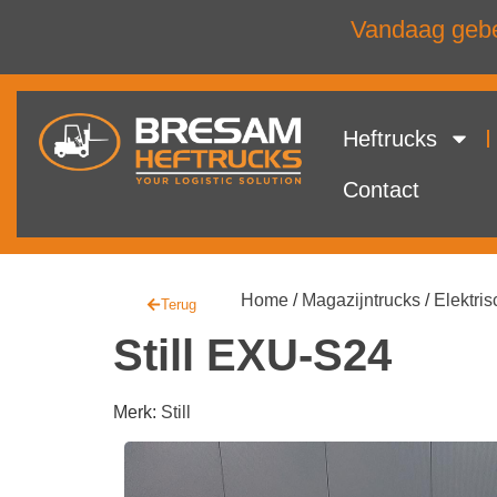
Vandaag gebel
Heftrucks
Contact
Home
/
Magazijntrucks
/
Elektris
Terug
Still EXU-S24
Merk:
Still