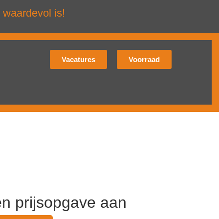
 waardevol is!
Vacatures
Voorraad
en prijsopgave aan