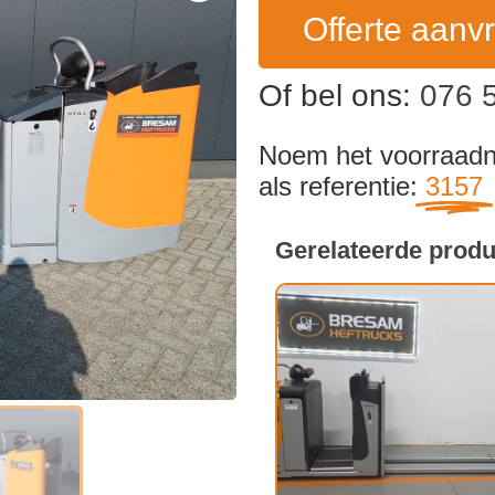
Offerte aanv
Of bel ons:
076 
Noem het voorraa
als referentie:
3157
Gerelateerde prod