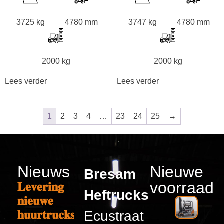
3725 kg
4780 mm
3747 kg
4780 mm
2000 kg
2000 kg
Lees verder
Lees verder
1
2
3
4
…
23
24
25
→
Nieuws
Nieuwe
Bresam
voorraad
𝐋𝐞𝐯𝐞𝐫𝐢𝐧𝐠
Heftrucks
𝐧𝐢𝐞𝐮𝐰𝐞
𝐡𝐮𝐮𝐫𝐭𝐫𝐮𝐜𝐤𝐬
Ecustraat