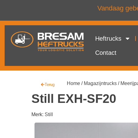
Vandaag gebel
Heftrucks
Contact
Home
/
Magazijntrucks
/
Meerijpa
Terug
Still EXH-SF20
Merk:
Still