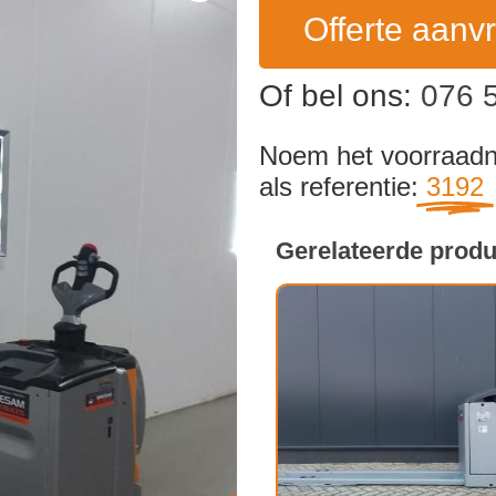
Offerte aanv
Of bel ons:
076 
Noem het voorraa
als referentie:
3192
Gerelateerde prod