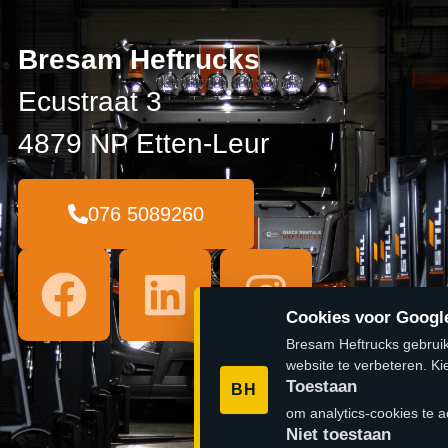
Bresam Heftrucks
Ecustraat 3
4879 NP Etten-Leur
076 5089260
Cookies voor Google
Bresam Heftrucks gebruik
website te verbeteren. Ki
Toestaan
BH
om analytics-cookies te a
Niet toestaan