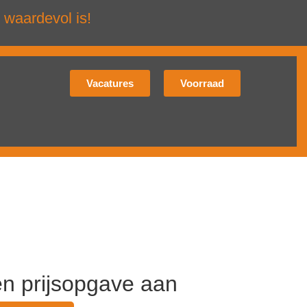
 waardevol is!
Vacatures
Voorraad
en prijsopgave aan