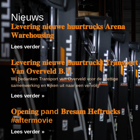
Nieuws
𝐋𝐞𝐯𝐞𝐫𝐢𝐧𝐠 𝐧𝐢𝐞𝐮𝐰𝐞 𝐡𝐮𝐮𝐫𝐭𝐫𝐮𝐜𝐤𝐬 𝐀𝐫𝐞𝐧𝐚
𝐖𝐚𝐫𝐞𝐡𝐨𝐮𝐬𝐢𝐧𝐠
Lees verder »
𝐋𝐞𝐯𝐞𝐫𝐢𝐧𝐠 𝐧𝐢𝐞𝐮𝐰𝐞 𝐡𝐮𝐮𝐫𝐭𝐫𝐮𝐜𝐤𝐬 𝐓𝐫𝐚𝐧𝐬𝐩𝐨𝐫𝐭
𝐕𝐚𝐧 𝐎𝐯𝐞𝐫𝐯𝐞𝐥𝐝 𝐁.𝐕.
Wij bedanken Transport van Overveld voor de prettige
samenwerking en kijken uit naar een vervolg!
Lees verder »
𝐎𝐩𝐞𝐧𝐢𝐧𝐠 pand 𝐁𝐫𝐞𝐬𝐚𝐦 𝐇𝐞𝐟𝐭𝐫𝐮𝐜𝐤𝐬
#aftermovie
Lees verder »