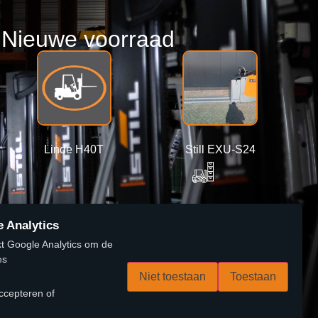
Nieuwe voorraad
Linde H40T
Still EXU-S24
2400 kg
 Analytics
Lees verder
Lees verder
t Google Analytics om de
es
Niet toestaan
Toestaan
ccepteren of