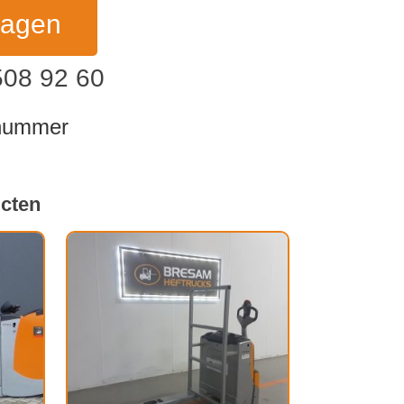
ragen
508 92 60
dnummer
ucten