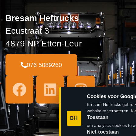
Bresam Heftrucks
Ecustraat 3
4879 NP Etten-Leur
076 5089260
Cookies voor Google
Bresam Heftrucks gebruik
website te verbeteren. Ki
Toestaan
BH
om analytics-cookies te a
Niet toestaan