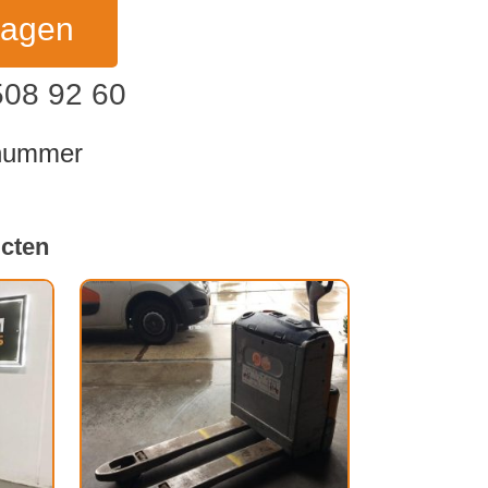
ragen
508 92 60
dnummer
ucten