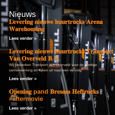
Nieuws
𝐋𝐞𝐯𝐞𝐫𝐢𝐧𝐠 𝐧𝐢𝐞𝐮𝐰𝐞 𝐡𝐮𝐮𝐫𝐭𝐫𝐮𝐜𝐤𝐬 𝐀𝐫𝐞𝐧𝐚
𝐖𝐚𝐫𝐞𝐡𝐨𝐮𝐬𝐢𝐧𝐠
Lees verder »
𝐋𝐞𝐯𝐞𝐫𝐢𝐧𝐠 𝐧𝐢𝐞𝐮𝐰𝐞 𝐡𝐮𝐮𝐫𝐭𝐫𝐮𝐜𝐤𝐬 𝐓𝐫𝐚𝐧𝐬𝐩𝐨𝐫𝐭
𝐕𝐚𝐧 𝐎𝐯𝐞𝐫𝐯𝐞𝐥𝐝 𝐁.𝐕.
Wij bedanken Transport van Overveld voor de prettige
samenwerking en kijken uit naar een vervolg!
Lees verder »
𝐎𝐩𝐞𝐧𝐢𝐧𝐠 pand 𝐁𝐫𝐞𝐬𝐚𝐦 𝐇𝐞𝐟𝐭𝐫𝐮𝐜𝐤𝐬
#aftermovie
Lees verder »