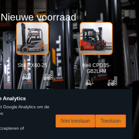
Nieuwe voorraad
Still RX60-25
Heli CPD35-
GB2Li-M
6360 mm
2500 kg
4800 mm
3500 kg
 Analytics
t Google Analytics om de
Lees verder
Lees verder
es
Niet toestaan
Toestaan
ccepteren of