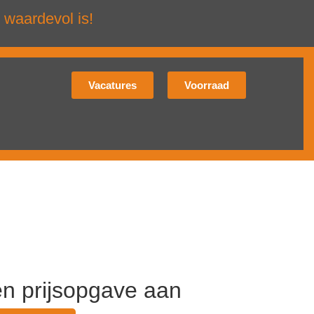
 waardevol is!
Vacatures
Voorraad
en prijsopgave aan