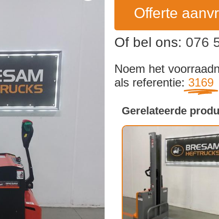
Offerte aanv
Of bel ons:
076 
Noem het voorraa
als referentie:
3169
Gerelateerde prod