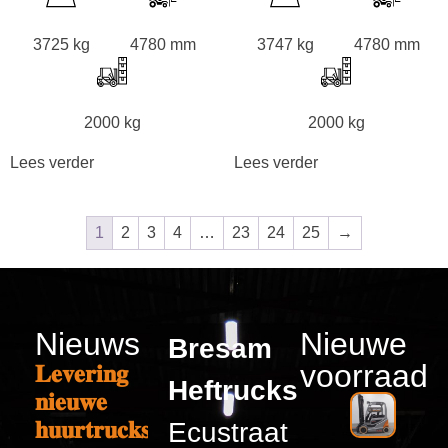
3725 kg
4780 mm
3747 kg
4780 mm
2000 kg
2000 kg
Lees verder
Lees verder
1
2
3
4
…
23
24
25
→
Nieuws
Nieuwe
Bresam
voorraad
𝐋𝐞𝐯𝐞𝐫𝐢𝐧𝐠
Heftrucks
𝐧𝐢𝐞𝐮𝐰𝐞
𝐡𝐮𝐮𝐫𝐭𝐫𝐮𝐜𝐤𝐬
Ecustraat