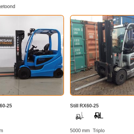
getoond
X60-25
Still RX60-25
mm
5000 mm
Triplo