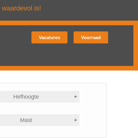
 waardevol is!
Vacatures
Voorraad
Hefhoogte
+
Mast
+