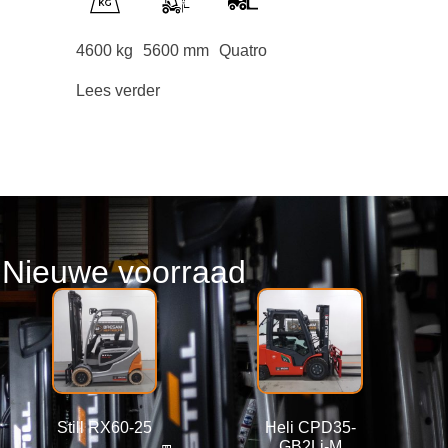
4600 kg
5600 mm
Quatro
Lees verder
Nieuwe voorraad
Still RX60-25
Heli CPD35-
GB2Li-M