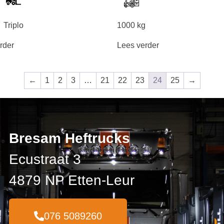
Triplo
1000 kg
rder
Lees verder
←
1
2
3
…
21
22
23
24
25
→
Bresam Heftrucks
Ecustraat 3
4879 NP Etten-Leur
076 5089260