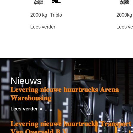
2000 kg
Triplo
2000kg
Lees verder
Lees ve
Nieuws
𝐋𝐞𝐯𝐞𝐫𝐢𝐧𝐠 𝐧𝐢𝐞𝐮𝐰𝐞 𝐡𝐮𝐮𝐫𝐭𝐫𝐮𝐜𝐤𝐬 𝐀𝐫𝐞𝐧𝐚
𝐖𝐚𝐫𝐞𝐡𝐨𝐮𝐬𝐢𝐧𝐠
Lees verder »
𝐋𝐞𝐯𝐞𝐫𝐢𝐧𝐠 𝐧𝐢𝐞𝐮𝐰𝐞 𝐡𝐮𝐮𝐫𝐭𝐫𝐮𝐜𝐤𝐬 𝐓𝐫𝐚𝐧𝐬𝐩𝐨𝐫𝐭
𝐕𝐚𝐧 𝐎𝐯𝐞𝐫𝐯𝐞𝐥𝐝 𝐁.𝐕.