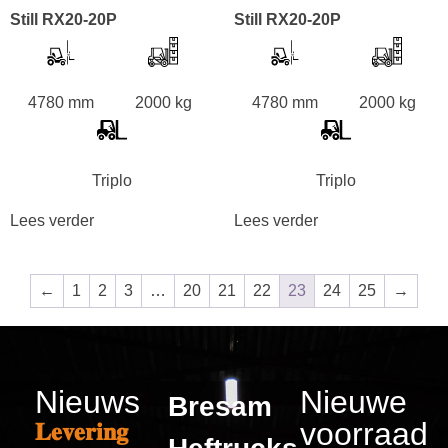
Still RX20-20P
Still RX20-20P
4780 mm
2000 kg
4780 mm
2000 kg
Triplo
Triplo
Lees verder
Lees verder
←
1
2
3
…
20
21
22
23
24
25
→
Nieuws
Nieuwe
Bresam
voorraad
𝐋𝐞𝐯𝐞𝐫𝐢𝐧𝐠