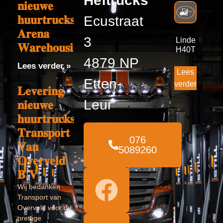
Heftrucks
𝐧𝐢𝐞𝐮𝐰𝐞
𝐡𝐮𝐮𝐫𝐭𝐫𝐮𝐜𝐤𝐬
Ecustraat
𝐀𝐫𝐞𝐧𝐚
3
Linde
𝐖𝐚𝐫𝐞𝐡𝐨𝐮𝐬𝐢𝐧𝐠
H40T
4879 NP
Lees verder »
Lees
Etten-
verder
𝐋𝐞𝐯𝐞𝐫𝐢𝐧𝐠
Leur
𝐧𝐢𝐞𝐮𝐰𝐞
𝐡𝐮𝐮𝐫𝐭𝐫𝐮𝐜𝐤𝐬
𝐓𝐫𝐚𝐧𝐬𝐩𝐨𝐫𝐭
076
𝐕𝐚𝐧
5089260
𝐎𝐯𝐞𝐫𝐯𝐞𝐥𝐝
𝐁.𝐕.
Wij bedanken
Transport van
Overveld voor de
prettige