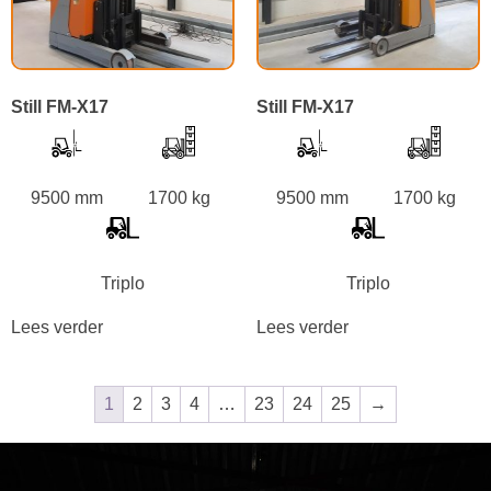
Still FM-X17
Still FM-X17
9500 mm
1700 kg
9500 mm
1700 kg
Triplo
Triplo
Lees verder
Lees verder
1
2
3
4
…
23
24
25
→