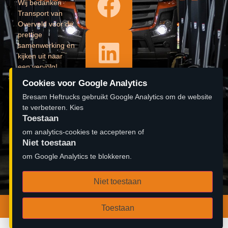
Wij bedanken
Transport van
Overveld voor de
prettige
samenwerking en
kijken uit naar
een vervolg!
Cookies voor Google Analytics
Lees verder »
Bresam Heftrucks gebruikt Google Analytics om de website
𝐎𝐩𝐞𝐧𝐢𝐧𝐠
te verbeteren. Kies
Toestaan
pand 𝐁𝐫𝐞𝐬𝐚𝐦
om analytics-cookies te accepteren of
𝐇𝐞𝐟𝐭𝐫𝐮𝐜𝐤𝐬
Niet toestaan
#aftermovie
om Google Analytics te blokkeren.
Lees verder »
Niet toestaan
© 2026 Bresam Heftrucks B.V. | Ontwerp door
Zambidado
Toestaan