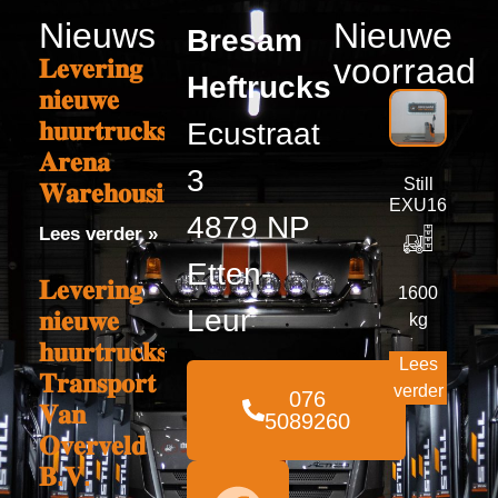
Nieuws
Nieuwe
Bresam
voorraad
𝐋𝐞𝐯𝐞𝐫𝐢𝐧𝐠
Heftrucks
𝐧𝐢𝐞𝐮𝐰𝐞
𝐡𝐮𝐮𝐫𝐭𝐫𝐮𝐜𝐤𝐬
Ecustraat
𝐀𝐫𝐞𝐧𝐚
3
Still
𝐖𝐚𝐫𝐞𝐡𝐨𝐮𝐬𝐢𝐧𝐠
EXU16
4879 NP
Lees verder »
Etten-
𝐋𝐞𝐯𝐞𝐫𝐢𝐧𝐠
1600
Leur
𝐧𝐢𝐞𝐮𝐰𝐞
kg
𝐡𝐮𝐮𝐫𝐭𝐫𝐮𝐜𝐤𝐬
Lees
𝐓𝐫𝐚𝐧𝐬𝐩𝐨𝐫𝐭
verder
076
𝐕𝐚𝐧
5089260
𝐎𝐯𝐞𝐫𝐯𝐞𝐥𝐝
𝐁.𝐕.