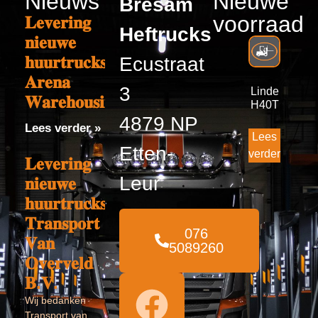
Nieuws
Nieuwe
Bresam
voorraad
𝐋𝐞𝐯𝐞𝐫𝐢𝐧𝐠
Heftrucks
𝐧𝐢𝐞𝐮𝐰𝐞
𝐡𝐮𝐮𝐫𝐭𝐫𝐮𝐜𝐤𝐬
Ecustraat
𝐀𝐫𝐞𝐧𝐚
3
Linde
𝐖𝐚𝐫𝐞𝐡𝐨𝐮𝐬𝐢𝐧𝐠
H40T
4879 NP
Lees verder »
Lees
Etten-
verder
𝐋𝐞𝐯𝐞𝐫𝐢𝐧𝐠
Leur
𝐧𝐢𝐞𝐮𝐰𝐞
𝐡𝐮𝐮𝐫𝐭𝐫𝐮𝐜𝐤𝐬
𝐓𝐫𝐚𝐧𝐬𝐩𝐨𝐫𝐭
076
𝐕𝐚𝐧
5089260
𝐎𝐯𝐞𝐫𝐯𝐞𝐥𝐝
𝐁.𝐕.
Wij bedanken
Transport van