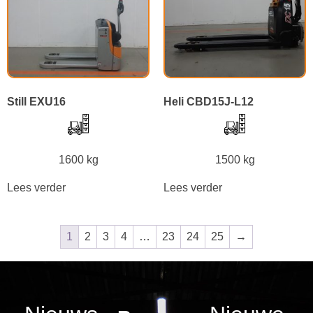
Still EXU16
Heli CBD15J-L12
1600 kg
1500 kg
Lees verder
Lees verder
1
2
3
4
…
23
24
25
→