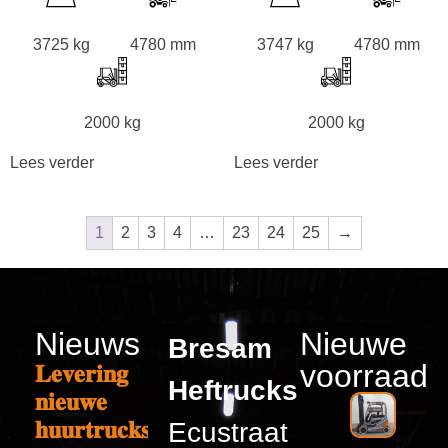
3725 kg
4780 mm
3747 kg
4780 mm
2000 kg
2000 kg
Lees verder
Lees verder
1
2
3
4
…
23
24
25
→
Nieuws
Nieuwe
Bresam
voorraad
𝐋𝐞𝐯𝐞𝐫𝐢𝐧𝐠
Heftrucks
𝐧𝐢𝐞𝐮𝐰𝐞
𝐡𝐮𝐮𝐫𝐭𝐫𝐮𝐜𝐤𝐬
Ecustraat