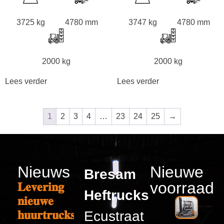
3725 kg
4780 mm
3747 kg
4780 mm
2000 kg
2000 kg
Lees verder
Lees verder
1
2
3
4
…
23
24
25
→
Nieuws
Nieuwe
Bresam
voorraad
𝐋𝐞𝐯𝐞𝐫𝐢𝐧𝐠
Heftrucks
𝐧𝐢𝐞𝐮𝐰𝐞
𝐡𝐮𝐮𝐫𝐭𝐫𝐮𝐜𝐤𝐬
Ecustraat