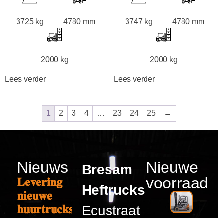
3725 kg
4780 mm
3747 kg
4780 mm
2000 kg
2000 kg
Lees verder
Lees verder
1
2
3
4
…
23
24
25
→
Nieuws
Nieuwe
Bresam
voorraad
𝐋𝐞𝐯𝐞𝐫𝐢𝐧𝐠
Heftrucks
𝐧𝐢𝐞𝐮𝐰𝐞
𝐡𝐮𝐮𝐫𝐭𝐫𝐮𝐜𝐤𝐬
Ecustraat