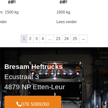
mm
1500 kg
1600 kg
rder
Lees verder
1
2
3
4
…
23
24
25
→
Bresam Heftrucks
Ecustraat 3
4879 NP Etten-Leur
076 5089260