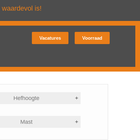
 waardevol is!
Vacatures
Voorraad
Hefhoogte
+
Mast
+