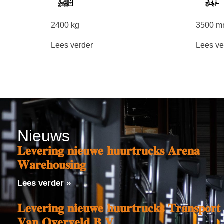
2400 kg
3500 
Lees verder
Lees ve
Nieuws
𝐋𝐞𝐯𝐞𝐫𝐢𝐧𝐠 𝐧𝐢𝐞𝐮𝐰𝐞 𝐡𝐮𝐮𝐫𝐭𝐫𝐮𝐜𝐤𝐬 𝐀𝐫𝐞𝐧𝐚
𝐖𝐚𝐫𝐞𝐡𝐨𝐮𝐬𝐢𝐧𝐠
Lees verder »
𝐋𝐞𝐯𝐞𝐫𝐢𝐧𝐠 𝐧𝐢𝐞𝐮𝐰𝐞 𝐡𝐮𝐮𝐫𝐭𝐫𝐮𝐜𝐤𝐬 𝐓𝐫𝐚𝐧𝐬𝐩𝐨𝐫𝐭
𝐕𝐚𝐧 𝐎𝐯𝐞𝐫𝐯𝐞𝐥𝐝 𝐁.𝐕.