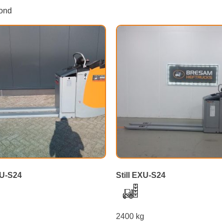
oond
XU-S24
Still EXU-S24
g
2400 kg