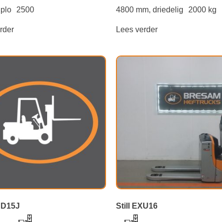
iplo
2500
4800 mm, driedelig
2000 kg
rder
Lees verder
DD15J
Still EXU16