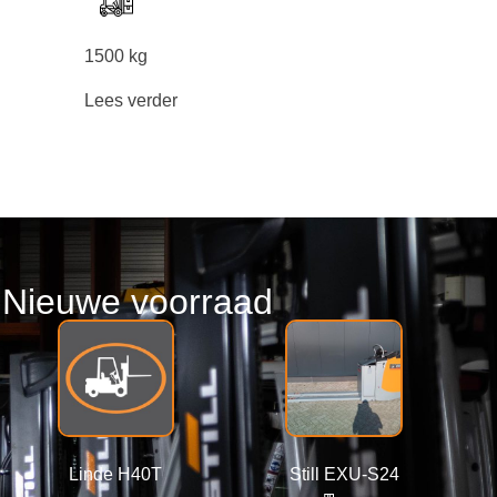
1500 kg
Lees verder
Nieuwe voorraad
Linde H40T
Still EXU-S24