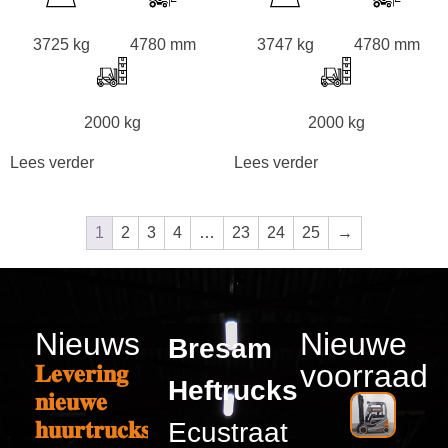
3725 kg
4780 mm
3747 kg
4780 mm
2000 kg
2000 kg
Lees verder
Lees verder
1
2
3
4
…
23
24
25
→
Nieuws
Nieuwe
Bresam
voorraad
𝐋𝐞𝐯𝐞𝐫𝐢𝐧𝐠
Heftrucks
𝐧𝐢𝐞𝐮𝐰𝐞
𝐡𝐮𝐮𝐫𝐭𝐫𝐮𝐜𝐤𝐬
Ecustraat