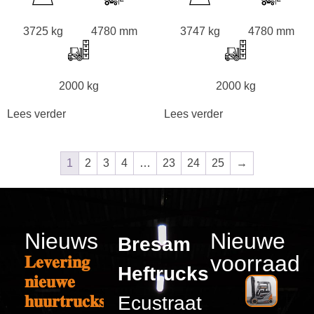
3725 kg
4780 mm
3747 kg
4780 mm
2000 kg
2000 kg
Lees verder
Lees verder
1
2
3
4
…
23
24
25
→
Nieuws
Nieuwe
Bresam
voorraad
𝐋𝐞𝐯𝐞𝐫𝐢𝐧𝐠
Heftrucks
𝐧𝐢𝐞𝐮𝐰𝐞
𝐡𝐮𝐮𝐫𝐭𝐫𝐮𝐜𝐤𝐬
Ecustraat