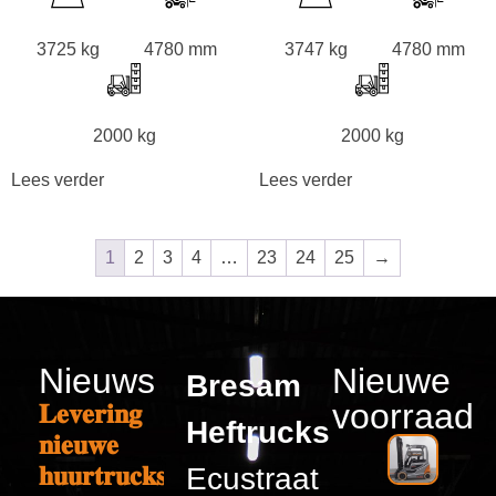
3725 kg
4780 mm
3747 kg
4780 mm
2000 kg
2000 kg
Lees verder
Lees verder
1
2
3
4
…
23
24
25
→
Nieuws
Nieuwe
Bresam
voorraad
𝐋𝐞𝐯𝐞𝐫𝐢𝐧𝐠
Heftrucks
𝐧𝐢𝐞𝐮𝐰𝐞
𝐡𝐮𝐮𝐫𝐭𝐫𝐮𝐜𝐤𝐬
Ecustraat