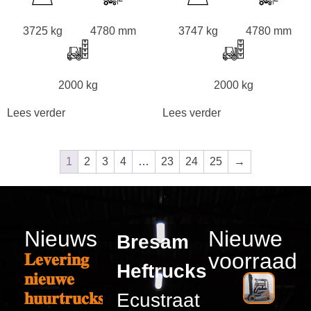
3725 kg
4780 mm
3747 kg
4780 mm
2000 kg
2000 kg
Lees verder
Lees verder
1
2
3
4
…
23
24
25
→
Nieuws
Nieuwe
Bresam
voorraad
𝐋𝐞𝐯𝐞𝐫𝐢𝐧𝐠
Heftrucks
𝐧𝐢𝐞𝐮𝐰𝐞
𝐡𝐮𝐮𝐫𝐭𝐫𝐮𝐜𝐤𝐬
Ecustraat