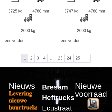
3725 kg
4780 mm
3747 kg
4780 mm
2000 kg
2000 kg
Lees verder
Lees verder
1
2
3
4
…
23
24
25
→
Nieuws
Nieuwe
Bresam
voorraad
𝐋𝐞𝐯𝐞𝐫𝐢𝐧𝐠
Heftrucks
𝐧𝐢𝐞𝐮𝐰𝐞
𝐡𝐮𝐮𝐫𝐭𝐫𝐮𝐜𝐤𝐬
Ecustraat