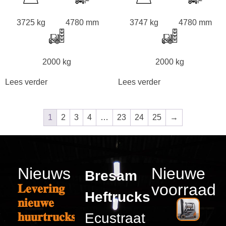
3725 kg
4780 mm
3747 kg
4780 mm
2000 kg
2000 kg
Lees verder
Lees verder
1
2
3
4
…
23
24
25
→
Nieuws
Nieuwe
Bresam
voorraad
𝐋𝐞𝐯𝐞𝐫𝐢𝐧𝐠
Heftrucks
𝐧𝐢𝐞𝐮𝐰𝐞
𝐡𝐮𝐮𝐫𝐭𝐫𝐮𝐜𝐤𝐬
Ecustraat