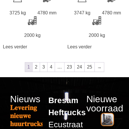
3725 kg
4780 mm
3747 kg
4780 mm
2000 kg
2000 kg
Lees verder
Lees verder
1
2
3
4
…
23
24
25
→
Nieuws
Nieuwe
Bresam
voorraad
𝐋𝐞𝐯𝐞𝐫𝐢𝐧𝐠
Heftrucks
𝐧𝐢𝐞𝐮𝐰𝐞
𝐡𝐮𝐮𝐫𝐭𝐫𝐮𝐜𝐤𝐬
Ecustraat