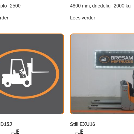
iplo
2500
4800 mm, driedelig
2000 kg
rder
Lees verder
DD15J
Still EXU16