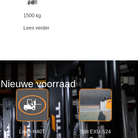
1500 kg
Lees verder
Nieuwe voorraad
Linde H40T
Still EXU-S24