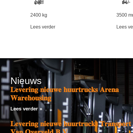
2400 kg
3500 
Lees verder
Lees ve
Nieuws
𝐋𝐞𝐯𝐞𝐫𝐢𝐧𝐠 𝐧𝐢𝐞𝐮𝐰𝐞 𝐡𝐮𝐮𝐫𝐭𝐫𝐮𝐜𝐤𝐬 𝐀𝐫𝐞𝐧𝐚
𝐖𝐚𝐫𝐞𝐡𝐨𝐮𝐬𝐢𝐧𝐠
Lees verder »
𝐋𝐞𝐯𝐞𝐫𝐢𝐧𝐠 𝐧𝐢𝐞𝐮𝐰𝐞 𝐡𝐮𝐮𝐫𝐭𝐫𝐮𝐜𝐤𝐬 𝐓𝐫𝐚𝐧𝐬𝐩𝐨𝐫𝐭
𝐕𝐚𝐧 𝐎𝐯𝐞𝐫𝐯𝐞𝐥𝐝 𝐁.𝐕.