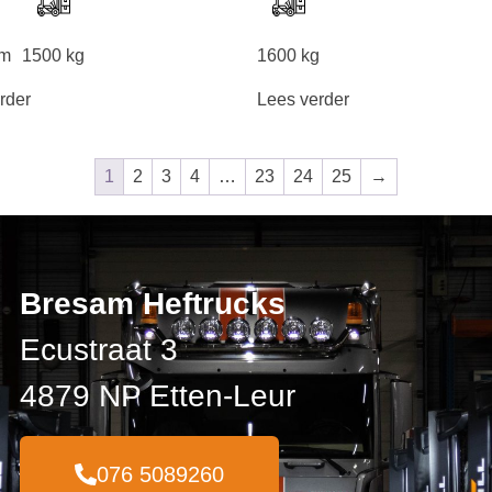
mm
1500 kg
1600 kg
rder
Lees verder
1
2
3
4
…
23
24
25
→
Bresam Heftrucks
Ecustraat 3
4879 NP Etten-Leur
076 5089260