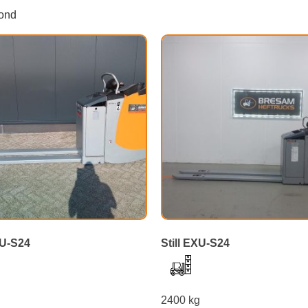
oond
XU-S24
Still EXU-S24
g
2400 kg