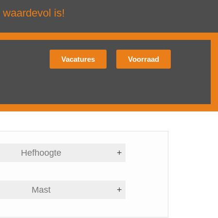
 waardevol is!
Vacatures
Voorraad
Hefhoogte
+
Mast
+