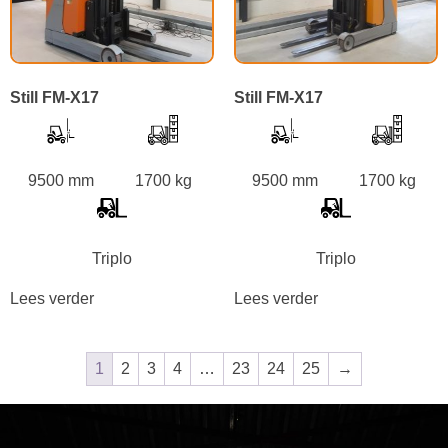
Still FM-X17
Still FM-X17
9500 mm
1700 kg
9500 mm
1700 kg
Triplo
Triplo
Lees verder
Lees verder
1
2
3
4
…
23
24
25
→