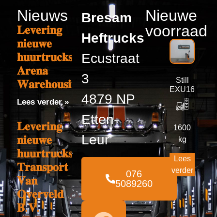
Nieuws
Nieuwe
Bresam
voorraad
𝐋𝐞𝐯𝐞𝐫𝐢𝐧𝐠
Heftrucks
𝐧𝐢𝐞𝐮𝐰𝐞
𝐡𝐮𝐮𝐫𝐭𝐫𝐮𝐜𝐤𝐬
Ecustraat
𝐀𝐫𝐞𝐧𝐚
3
Still
𝐖𝐚𝐫𝐞𝐡𝐨𝐮𝐬𝐢𝐧𝐠
EXU16
4879 NP
Lees verder »
Etten-
𝐋𝐞𝐯𝐞𝐫𝐢𝐧𝐠
1600
Leur
𝐧𝐢𝐞𝐮𝐰𝐞
kg
𝐡𝐮𝐮𝐫𝐭𝐫𝐮𝐜𝐤𝐬
Lees
𝐓𝐫𝐚𝐧𝐬𝐩𝐨𝐫𝐭
verder
076
𝐕𝐚𝐧
5089260
𝐎𝐯𝐞𝐫𝐯𝐞𝐥𝐝
𝐁.𝐕.