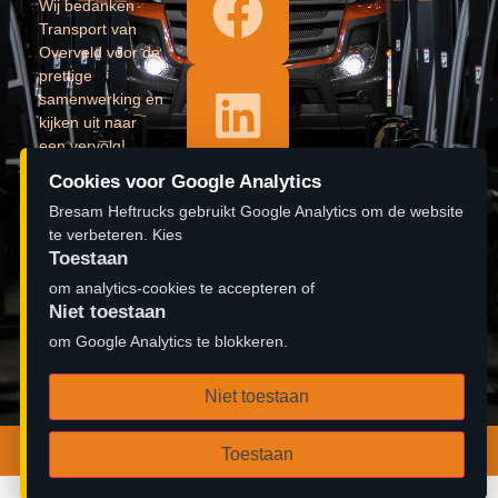
Wij bedanken
Transport van
Overveld voor de
prettige
samenwerking en
kijken uit naar
een vervolg!
Cookies voor Google Analytics
Lees verder »
Bresam Heftrucks gebruikt Google Analytics om de website
𝐎𝐩𝐞𝐧𝐢𝐧𝐠
te verbeteren. Kies
Toestaan
pand 𝐁𝐫𝐞𝐬𝐚𝐦
om analytics-cookies te accepteren of
𝐇𝐞𝐟𝐭𝐫𝐮𝐜𝐤𝐬
Niet toestaan
#aftermovie
om Google Analytics te blokkeren.
Lees verder »
Niet toestaan
© 2026 Bresam Heftrucks B.V. | Ontwerp door
Zambidado
Toestaan