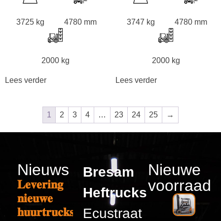
3725 kg
4780 mm
3747 kg
4780 mm
2000 kg
2000 kg
Lees verder
Lees verder
1
2
3
4
…
23
24
25
→
Nieuws
Nieuwe
Bresam
voorraad
𝐋𝐞𝐯𝐞𝐫𝐢𝐧𝐠
Heftrucks
𝐧𝐢𝐞𝐮𝐰𝐞
𝐡𝐮𝐮𝐫𝐭𝐫𝐮𝐜𝐤𝐬
Ecustraat