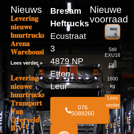
Nieuws
Nieuwe
Bresam
voorraad
𝐋𝐞𝐯𝐞𝐫𝐢𝐧𝐠
Heftrucks
𝐧𝐢𝐞𝐮𝐰𝐞
𝐡𝐮𝐮𝐫𝐭𝐫𝐮𝐜𝐤𝐬
Ecustraat
𝐀𝐫𝐞𝐧𝐚
3
Still
𝐖𝐚𝐫𝐞𝐡𝐨𝐮𝐬𝐢𝐧𝐠
EXU16
4879 NP
Lees verder »
Etten-
𝐋𝐞𝐯𝐞𝐫𝐢𝐧𝐠
1600
Leur
𝐧𝐢𝐞𝐮𝐰𝐞
kg
𝐡𝐮𝐮𝐫𝐭𝐫𝐮𝐜𝐤𝐬
Lees
𝐓𝐫𝐚𝐧𝐬𝐩𝐨𝐫𝐭
verder
076
𝐕𝐚𝐧
5089260
𝐎𝐯𝐞𝐫𝐯𝐞𝐥𝐝
𝐁.𝐕.