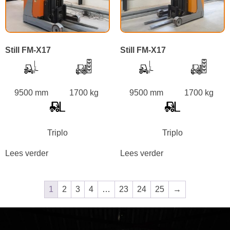
Still FM-X17
Still FM-X17
9500 mm
1700 kg
9500 mm
1700 kg
Triplo
Triplo
Lees verder
Lees verder
1
2
3
4
…
23
24
25
→