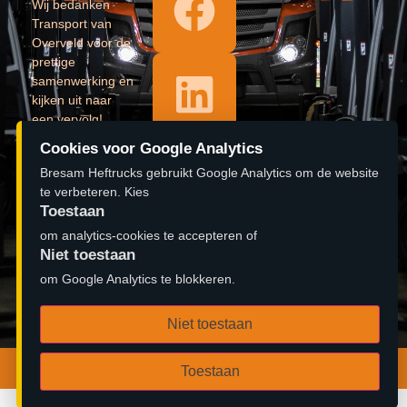
Wij bedanken
Transport van
Overveld voor de
prettige
samenwerking en
kijken uit naar
een vervolg!
Cookies voor Google Analytics
Lees verder »
Bresam Heftrucks gebruikt Google Analytics om de website
𝐎𝐩𝐞𝐧𝐢𝐧𝐠
te verbeteren. Kies
Toestaan
pand 𝐁𝐫𝐞𝐬𝐚𝐦
om analytics-cookies te accepteren of
𝐇𝐞𝐟𝐭𝐫𝐮𝐜𝐤𝐬
Niet toestaan
#aftermovie
om Google Analytics te blokkeren.
Lees verder »
Niet toestaan
© 2026 Bresam Heftrucks B.V. | Ontwerp door
Zambidado
Toestaan