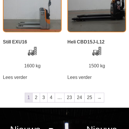
Still EXU16
Heli CBD15J-L12
1600 kg
1500 kg
Lees verder
Lees verder
1
2
3
4
…
23
24
25
→