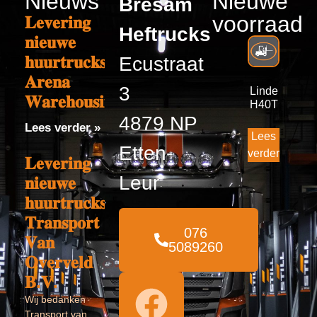
Nieuws
Nieuwe
Bresam
voorraad
𝐋𝐞𝐯𝐞𝐫𝐢𝐧𝐠
Heftrucks
𝐧𝐢𝐞𝐮𝐰𝐞
𝐡𝐮𝐮𝐫𝐭𝐫𝐮𝐜𝐤𝐬
Ecustraat
𝐀𝐫𝐞𝐧𝐚
3
Linde
𝐖𝐚𝐫𝐞𝐡𝐨𝐮𝐬𝐢𝐧𝐠
H40T
4879 NP
Lees verder »
Lees
Etten-
verder
𝐋𝐞𝐯𝐞𝐫𝐢𝐧𝐠
Leur
𝐧𝐢𝐞𝐮𝐰𝐞
𝐡𝐮𝐮𝐫𝐭𝐫𝐮𝐜𝐤𝐬
𝐓𝐫𝐚𝐧𝐬𝐩𝐨𝐫𝐭
076
𝐕𝐚𝐧
5089260
𝐎𝐯𝐞𝐫𝐯𝐞𝐥𝐝
𝐁.𝐕.
Wij bedanken
Transport van