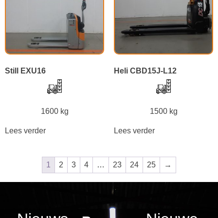
Still EXU16
Heli CBD15J-L12
1600 kg
1500 kg
Lees verder
Lees verder
1
2
3
4
…
23
24
25
→