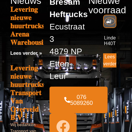
Nieuws
Nieuwe
Bresam
voorraad
𝐋𝐞𝐯𝐞𝐫𝐢𝐧𝐠
Heftrucks
𝐧𝐢𝐞𝐮𝐰𝐞
𝐡𝐮𝐮𝐫𝐭𝐫𝐮𝐜𝐤𝐬
Ecustraat
𝐀𝐫𝐞𝐧𝐚
3
Linde
𝐖𝐚𝐫𝐞𝐡𝐨𝐮𝐬𝐢𝐧𝐠
H40T
4879 NP
Lees verder »
Lees
Etten-
verder
𝐋𝐞𝐯𝐞𝐫𝐢𝐧𝐠
Leur
𝐧𝐢𝐞𝐮𝐰𝐞
𝐡𝐮𝐮𝐫𝐭𝐫𝐮𝐜𝐤𝐬
𝐓𝐫𝐚𝐧𝐬𝐩𝐨𝐫𝐭
076
𝐕𝐚𝐧
5089260
𝐎𝐯𝐞𝐫𝐯𝐞𝐥𝐝
𝐁.𝐕.
Wij bedanken
Transport van