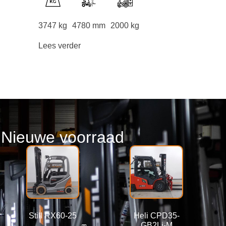
3747 kg
4780 mm
2000 kg
Lees verder
Nieuwe voorraad
Still RX60-25
Heli CPD35-
GB2Li-M