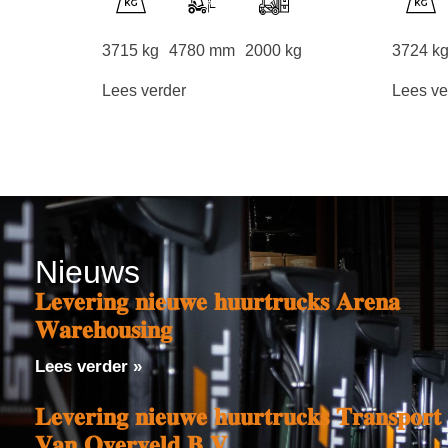
3715 kg
4780 mm
2000 kg
3724 k
Lees verder
Lees ve
Nieuws
𝐋𝐞𝐯𝐞𝐫𝐢𝐧𝐠 𝐧𝐢𝐞𝐮𝐰𝐞 𝐡𝐮𝐮𝐫𝐭𝐫𝐮𝐜𝐤𝐬 𝐀𝐫𝐞𝐧𝐚
𝐖𝐚𝐫𝐞𝐡𝐨𝐮𝐬𝐢𝐧𝐠
Lees verder »
𝐋𝐞𝐯𝐞𝐫𝐢𝐧𝐠 𝐧𝐢𝐞𝐮𝐰𝐞 𝐡𝐮𝐮𝐫𝐭𝐫𝐮𝐜𝐤𝐬 𝐓𝐫𝐚𝐧𝐬𝐩𝐨𝐫𝐭
𝐕𝐚𝐧 𝐎𝐯𝐞𝐫𝐯𝐞𝐥𝐝 𝐁.𝐕.