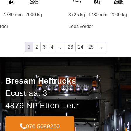
g
4780 mm
2000 kg
3725 kg
4780 mm
2000 kg
rder
Lees verder
1
2
3
4
…
23
24
25
→
Bresam Heftrucks
Ecustraat 3
4879 NP Etten-Leur
076 5089260