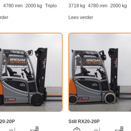
g
4780 mm
2000 kg
Triplo
3718 kg
4780 mm
2000 kg
rder
Lees verder
X20-20P
Still RX20-20P