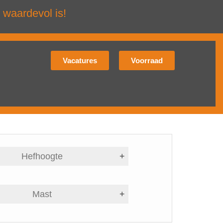
 waardevol is!
Vacatures
Voorraad
Hefhoogte
+
Mast
+