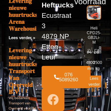
voorraad
𝐋𝐞𝐯𝐞𝐫𝐢𝐧𝐠
Heftrucks
𝐧𝐢𝐞𝐮𝐰𝐞
𝐡𝐮𝐮𝐫𝐭𝐫𝐮𝐜𝐤𝐬
Ecustraat
𝐀𝐫𝐞𝐧𝐚
3
𝐖𝐚𝐫𝐞𝐡𝐨𝐮𝐬𝐢𝐧𝐠
Heli
CPD25-
4879 NP
Lees verder »
GB2Li-
M
Etten-
𝐋𝐞𝐯𝐞𝐫𝐢𝐧𝐠
Leur
𝐧𝐢𝐞𝐮𝐰𝐞
4800
2500
𝐡𝐮𝐮𝐫𝐭𝐫𝐮𝐜𝐤𝐬
mm
kg
𝐓𝐫𝐚𝐧𝐬𝐩𝐨𝐫𝐭
076
𝐕𝐚𝐧
Lees
5089260
𝐎𝐯𝐞𝐫𝐯𝐞𝐥𝐝
verder
𝐁.𝐕.
Wij bedanken
Transport van
Overveld voor de