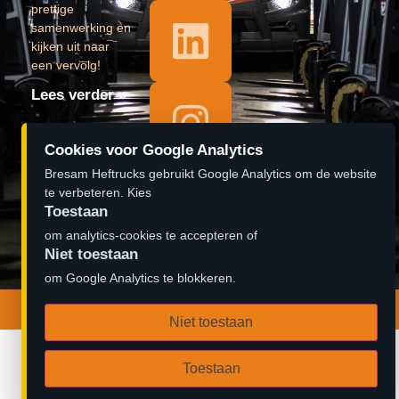
prettige
samenwerking en
kijken uit naar
een vervolg!
Lees verder »
𝐎𝐩𝐞𝐧𝐢𝐧𝐠
Cookies voor Google Analytics
pand 𝐁𝐫𝐞𝐬𝐚𝐦
Bresam Heftrucks gebruikt Google Analytics om de website
𝐇𝐞𝐟𝐭𝐫𝐮𝐜𝐤𝐬
te verbeteren. Kies
#aftermovie
Toestaan
om analytics-cookies te accepteren of
Lees verder »
Niet toestaan
om Google Analytics te blokkeren.
© 2026 Bresam Heftrucks B.V. | Ontwerp door
Zambidado
Niet toestaan
Toestaan