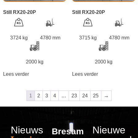
Still RX20-20P
Still RX20-20P
3724 kg
4780 mm
3715 kg
4780 mm
2000 kg
2000 kg
Lees verder
Lees verder
1
2
3
4
…
23
24
25
→
Nieuws
Nieuwe
Bresam