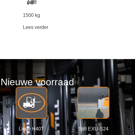
1500 kg
Lees verder
Nieuwe voorraad
Linde H40T
Still EXU-S24