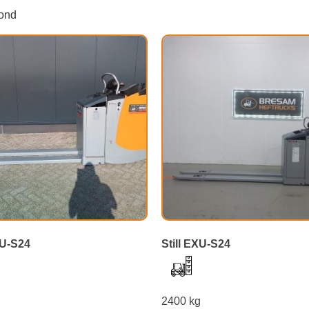
oond
XU-S24
Still EXU-S24
g
2400 kg