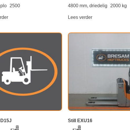
iplo
2500
4800 mm, driedelig
2000 kg
rder
Lees verder
DD15J
Still EXU16