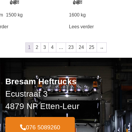
mm
1500 kg
1600 kg
rder
Lees verder
1
2
3
4
…
23
24
25
→
Bresam Heftrucks
Ecustraat 3
4879 NP Etten-Leur
076 5089260