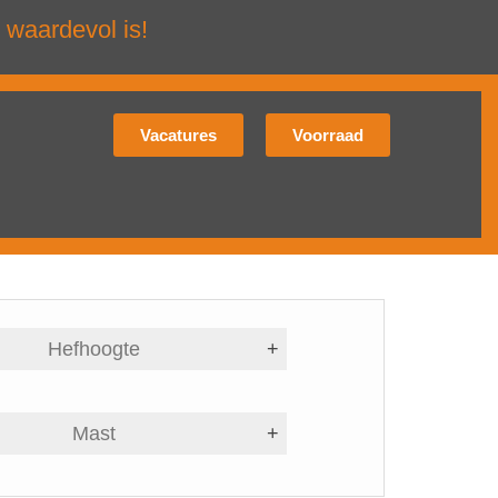
 waardevol is!
Vacatures
Voorraad
Hefhoogte
+
Mast
+