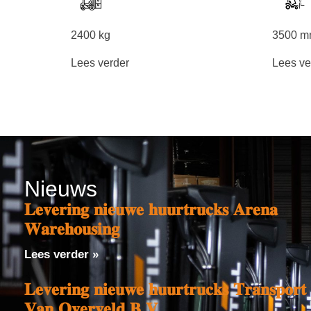
2400 kg
3500 
Lees verder
Lees ve
Nieuws
𝐋𝐞𝐯𝐞𝐫𝐢𝐧𝐠 𝐧𝐢𝐞𝐮𝐰𝐞 𝐡𝐮𝐮𝐫𝐭𝐫𝐮𝐜𝐤𝐬 𝐀𝐫𝐞𝐧𝐚
𝐖𝐚𝐫𝐞𝐡𝐨𝐮𝐬𝐢𝐧𝐠
Lees verder »
𝐋𝐞𝐯𝐞𝐫𝐢𝐧𝐠 𝐧𝐢𝐞𝐮𝐰𝐞 𝐡𝐮𝐮𝐫𝐭𝐫𝐮𝐜𝐤𝐬 𝐓𝐫𝐚𝐧𝐬𝐩𝐨𝐫𝐭
𝐕𝐚𝐧 𝐎𝐯𝐞𝐫𝐯𝐞𝐥𝐝 𝐁.𝐕.