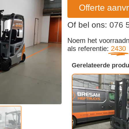
Offerte aanv
Of bel ons:
076 
Noem het voorraa
als referentie:
2430
Gerelateerde prod