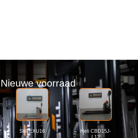
Nieuwe voorraad
Still EXU16
Heli CBD15J-
L12