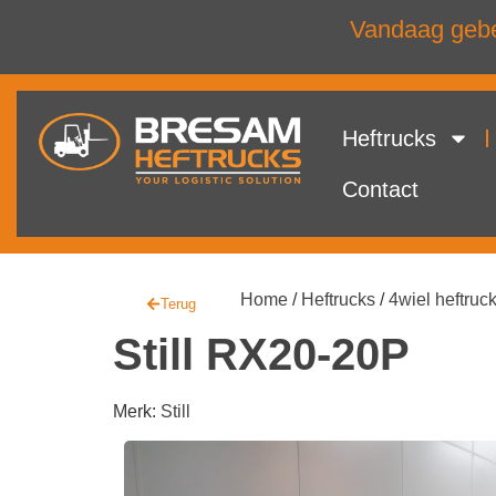
Vandaag gebel
Heftrucks
Contact
Home
/
Heftrucks
/
4wiel heftruc
Terug
Still RX20-20P
Merk:
Still