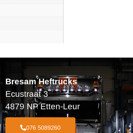
Bresam Heftrucks
Ecustraat 3
4879 NP Etten-Leur
076 5089260