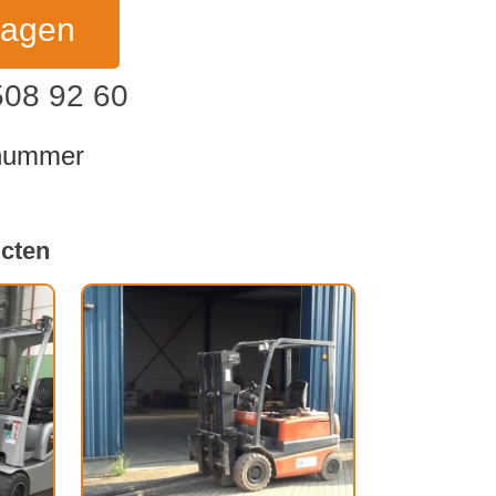
ragen
508 92 60
dnummer
ucten