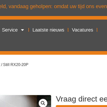
d, vandaag geholpen: omdat uw tijd ons even
Service
Laatste nieuws
Vacatures
k
/ Still RX20-20P
Vraag direct e