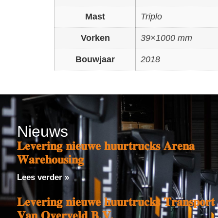
Mast
Triplo
Vorken
39×1000 mm
Bouwjaar
2018
Nieuws
𝐋𝐞𝐯𝐞𝐫𝐢𝐧𝐠 𝐧𝐢𝐞𝐮𝐰𝐞 𝐡𝐮𝐮𝐫𝐭𝐫𝐮𝐜𝐤𝐬 𝐀𝐫𝐞𝐧𝐚
𝐖𝐚𝐫𝐞𝐡𝐨𝐮𝐬𝐢𝐧𝐠
Lees verder »
𝐋𝐞𝐯𝐞𝐫𝐢𝐧𝐠 𝐧𝐢𝐞𝐮𝐰𝐞 𝐡𝐮𝐮𝐫𝐭𝐫𝐮𝐜𝐤𝐬 𝐓𝐫𝐚𝐧𝐬𝐩𝐨𝐫𝐭
𝐕𝐚𝐧 𝐎𝐯𝐞𝐫𝐯𝐞𝐥𝐝 𝐁.𝐕.