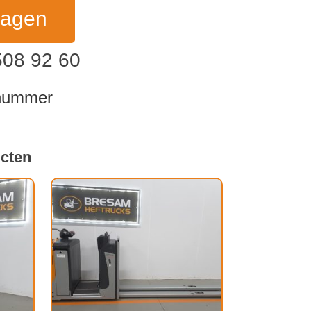
ragen
508 92 60
dnummer
ucten