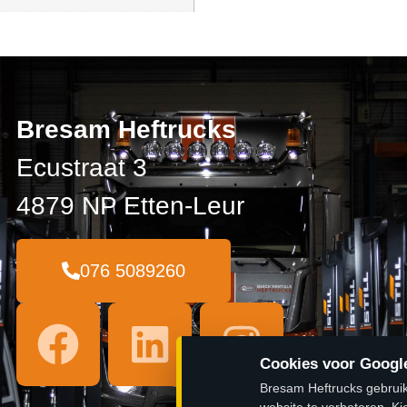
Bresam Heftrucks
Ecustraat 3
4879 NP Etten-Leur
076 5089260
Cookies voor Google
Bresam Heftrucks gebruik