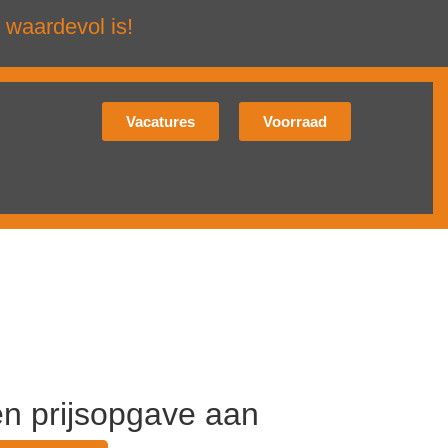
 waardevol is!
Vacatures
Voorraad
en prijsopgave aan