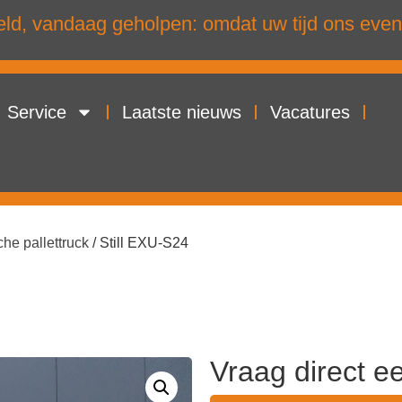
d, vandaag geholpen: omdat uw tijd ons even
Service
Laatste nieuws
Vacatures
che pallettruck
/ Still EXU-S24
Vraag direct e