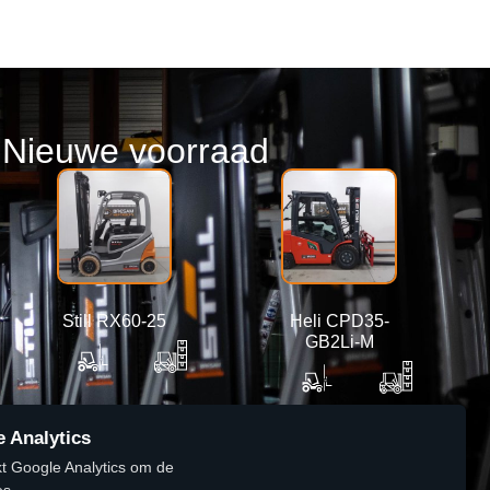
Nieuwe voorraad
Still RX60-25
Heli CPD35-
GB2Li-M
6360 mm
2500 kg
4800 mm
3500 kg
 Analytics
t Google Analytics om de
Lees verder
Lees verder