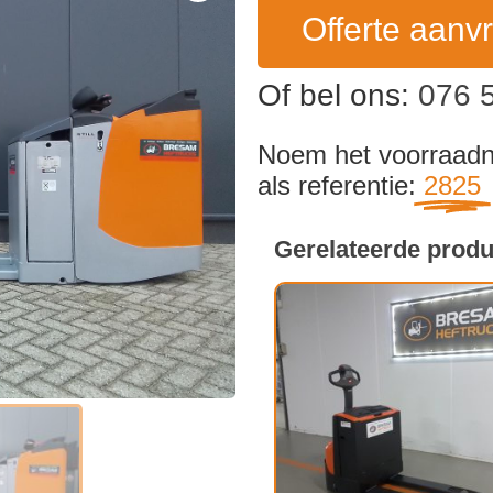
Offerte aanv
Of bel ons:
076 
Noem het voorraa
als referentie:
2825
Gerelateerde prod