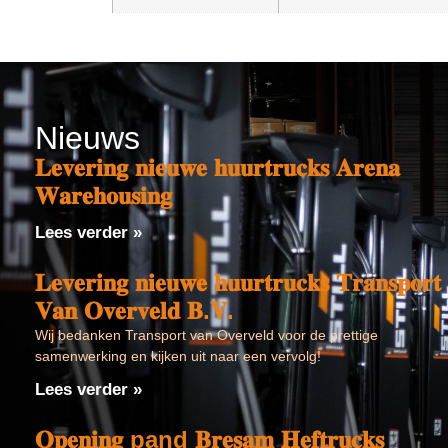
Nieuws
𝐋𝐞𝐯𝐞𝐫𝐢𝐧𝐠 𝐧𝐢𝐞𝐮𝐰𝐞 𝐡𝐮𝐮𝐫𝐭𝐫𝐮𝐜𝐤𝐬 𝐀𝐫𝐞𝐧𝐚
𝐖𝐚𝐫𝐞𝐡𝐨𝐮𝐬𝐢𝐧𝐠
Lees verder »
𝐋𝐞𝐯𝐞𝐫𝐢𝐧𝐠 𝐧𝐢𝐞𝐮𝐰𝐞 𝐡𝐮𝐮𝐫𝐭𝐫𝐮𝐜𝐤𝐬 𝐓𝐫𝐚𝐧𝐬𝐩𝐨𝐫𝐭
𝐕𝐚𝐧 𝐎𝐯𝐞𝐫𝐯𝐞𝐥𝐝 𝐁.𝐕.
Wij bedanken Transport van Overveld voor de prettige
samenwerking en kijken uit naar een vervolg!
Lees verder »
𝐎𝐩𝐞𝐧𝐢𝐧𝐠 pand 𝐁𝐫𝐞𝐬𝐚𝐦 𝐇𝐞𝐟𝐭𝐫𝐮𝐜𝐤𝐬