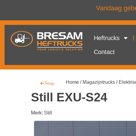
Vandaag gebel
Heftrucks
Contact
Home
/
Magazijntrucks
/
Elektris
Terug
Still EXU-S24
Merk:
Still