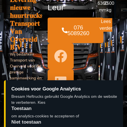
6360
2500
Leur
𝐧𝐢𝐞𝐮𝐰𝐞
mm
kg
𝐡𝐮𝐮𝐫𝐭𝐫𝐮𝐜𝐤𝐬
Lees
𝐓𝐫𝐚𝐧𝐬𝐩𝐨𝐫𝐭
076
verder
𝐕𝐚𝐧
5089260
𝐎𝐯𝐞𝐫𝐯𝐞𝐥𝐝
𝐁.𝐕.
Wij bedanken
Transport van
Overveld voor de
prettige
samenwerking en
kijken uit naar
Cookies voor Google Analytics
een vervolg!
Bresam Heftrucks gebruikt Google Analytics om de website
Lees verder »
te verbeteren. Kies
Toestaan
𝐎𝐩𝐞𝐧𝐢𝐧𝐠
om analytics-cookies te accepteren of
pand 𝐁𝐫𝐞𝐬𝐚𝐦
Niet toestaan