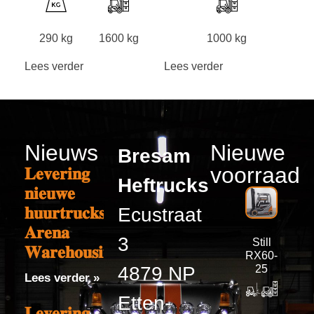
290 kg
1600 kg
1000 kg
Lees verder
Lees verder
Nieuws
Nieuwe
Bresam
voorraad
𝐋𝐞𝐯𝐞𝐫𝐢𝐧𝐠
Heftrucks
𝐧𝐢𝐞𝐮𝐰𝐞
𝐡𝐮𝐮𝐫𝐭𝐫𝐮𝐜𝐤𝐬
Ecustraat
𝐀𝐫𝐞𝐧𝐚
3
Still
𝐖𝐚𝐫𝐞𝐡𝐨𝐮𝐬𝐢𝐧𝐠
RX60-
4879 NP
25
Lees verder »
Etten-
𝐋𝐞𝐯𝐞𝐫𝐢𝐧𝐠