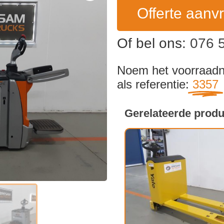
Offerte aanv
Of bel ons:
076 
Noem het voorraa
als referentie:
3357
Gerelateerde prod