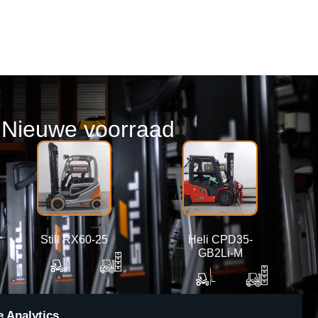
Nieuwe voorraad
Still RX60-25
Heli CPD35-
GB2Li-M
6360 mm
2500 kg
4800 mm
3500 kg
 Analytics