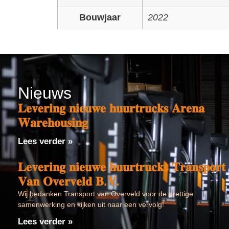
Bouwjaar
2022
Nieuws
𝐋𝐞𝐯𝐞𝐫𝐢𝐧𝐠 𝐧𝐢𝐞𝐮𝐰𝐞 𝐡𝐮𝐮𝐫𝐭𝐫𝐮𝐜𝐤𝐬 𝐀𝐫𝐞𝐧𝐚
𝐖𝐚𝐫𝐞𝐡𝐨𝐮𝐬𝐢𝐧𝐠
Lees verder »
𝐋𝐞𝐯𝐞𝐫𝐢𝐧𝐠 𝐧𝐢𝐞𝐮𝐰𝐞 𝐡𝐮𝐮𝐫𝐭𝐫𝐮𝐜𝐤𝐬 𝐓𝐫𝐚𝐧𝐬𝐩𝐨𝐫𝐭
𝐕𝐚𝐧 𝐎𝐯𝐞𝐫𝐯𝐞𝐥𝐝 𝐁.𝐕.
Wij bedanken Transport van Overveld voor de prettige
samenwerking en kijken uit naar een vervolg!
Lees verder »