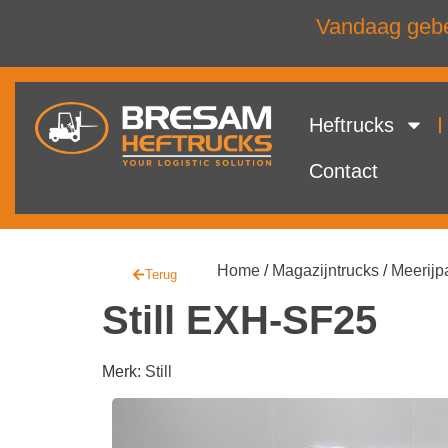
Vandaag gebel
Heftrucks
Contact
Home
/
Magazijntrucks
/
Meerijpa
Terug
Still EXH-SF25
Merk:
Still