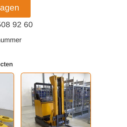
ragen
508 92 60
dnummer
ucten