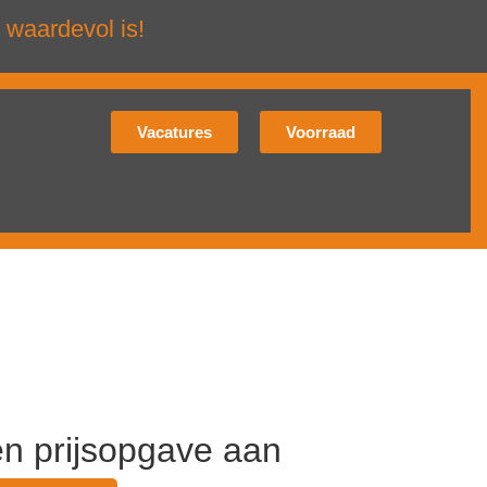
 waardevol is!
Vacatures
Voorraad
en prijsopgave aan