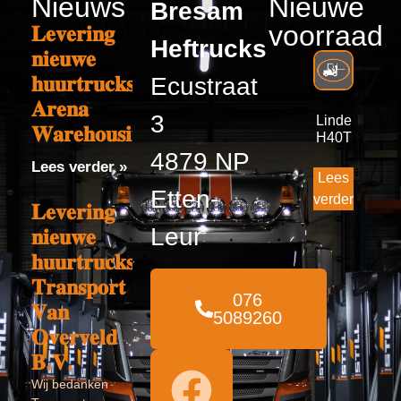
Nieuws
Nieuwe
Bresam
voorraad
𝐋𝐞𝐯𝐞𝐫𝐢𝐧𝐠
Heftrucks
𝐧𝐢𝐞𝐮𝐰𝐞
𝐡𝐮𝐮𝐫𝐭𝐫𝐮𝐜𝐤𝐬
Ecustraat
𝐀𝐫𝐞𝐧𝐚
3
Linde
𝐖𝐚𝐫𝐞𝐡𝐨𝐮𝐬𝐢𝐧𝐠
H40T
4879 NP
Lees verder »
Lees
Etten-
verder
𝐋𝐞𝐯𝐞𝐫𝐢𝐧𝐠
Leur
𝐧𝐢𝐞𝐮𝐰𝐞
𝐡𝐮𝐮𝐫𝐭𝐫𝐮𝐜𝐤𝐬
𝐓𝐫𝐚𝐧𝐬𝐩𝐨𝐫𝐭
076
𝐕𝐚𝐧
5089260
𝐎𝐯𝐞𝐫𝐯𝐞𝐥𝐝
𝐁.𝐕.
Wij bedanken