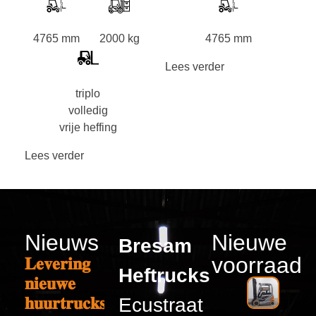
4765 mm
2000 kg
4765 mm
Lees verder
triplo
volledig
vrije heffing
Lees verder
Nieuws
Nieuwe
Bresam
voorraad
𝐋𝐞𝐯𝐞𝐫𝐢𝐧𝐠
Heftrucks
𝐧𝐢𝐞𝐮𝐰𝐞
𝐡𝐮𝐮𝐫𝐭𝐫𝐮𝐜𝐤𝐬
Ecustraat