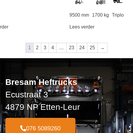
g
9500 mm
1700 kg
Triplo
rder
Lees verder
1
2
3
4
…
23
24
25
→
Bresam Heftrucks
Ecustraat 3
4879 NP Etten-Leur
076 5089260