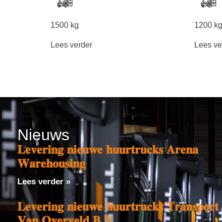
1500 kg
1200 k
Lees verder
Lees ve
Nieuws
𝐋𝐞𝐯𝐞𝐫𝐢𝐧𝐠 𝐧𝐢𝐞𝐮𝐰𝐞 𝐡𝐮𝐮𝐫𝐭𝐫𝐮𝐜𝐤𝐬 𝐀𝐫𝐞𝐧𝐚
𝐖𝐚𝐫𝐞𝐡𝐨𝐮𝐬𝐢𝐧𝐠
Lees verder »
𝐋𝐞𝐯𝐞𝐫𝐢𝐧𝐠 𝐧𝐢𝐞𝐮𝐰𝐞 𝐡𝐮𝐮𝐫𝐭𝐫𝐮𝐜𝐤𝐬 𝐓𝐫𝐚𝐧𝐬𝐩𝐨𝐫𝐭
𝐕𝐚𝐧 𝐎𝐯𝐞𝐫𝐯𝐞𝐥𝐝 𝐁.𝐕.