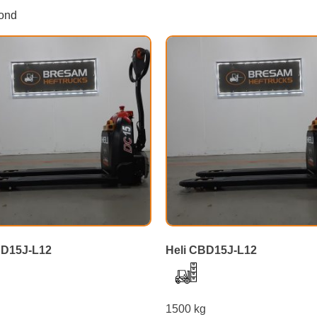
oond
BD15J-L12
Heli CBD15J-L12
g
1500 kg