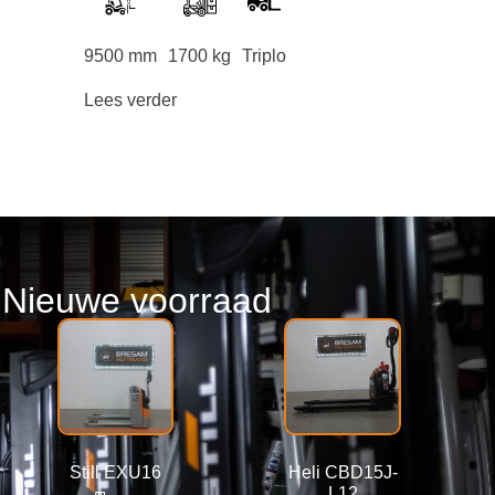
9500 mm
1700 kg
Triplo
Lees verder
Nieuwe voorraad
Still EXU16
Heli CBD15J-
L12