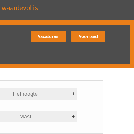
 waardevol is!
Vacatures
Voorraad
Hefhoogte
+
Mast
+