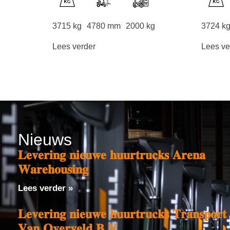
3715 kg
4780 mm
2000 kg
3724 k
Lees verder
Lees ve
Nieuws
𝐋𝐞𝐯𝐞𝐫𝐢𝐧𝐠 𝐧𝐢𝐞𝐮𝐰𝐞 𝐡𝐮𝐮𝐫𝐭𝐫𝐮𝐜𝐤𝐬 𝐀𝐫𝐞𝐧𝐚
𝐖𝐚𝐫𝐞𝐡𝐨𝐮𝐬𝐢𝐧𝐠
Lees verder »
𝐋𝐞𝐯𝐞𝐫𝐢𝐧𝐠 𝐧𝐢𝐞𝐮𝐰𝐞 𝐡𝐮𝐮𝐫𝐭𝐫𝐮𝐜𝐤𝐬 𝐓𝐫𝐚𝐧𝐬𝐩𝐨𝐫𝐭
𝐕𝐚𝐧 𝐎𝐯𝐞𝐫𝐯𝐞𝐥𝐝 𝐁.𝐕.