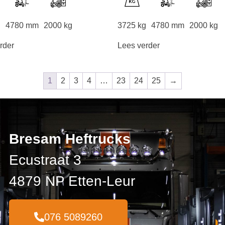
g
4780 mm
2000 kg
3725 kg
4780 mm
2000 kg
rder
Lees verder
1
2
3
4
…
23
24
25
→
Bresam Heftrucks
Ecustraat 3
4879 NP Etten-Leur
076 5089260