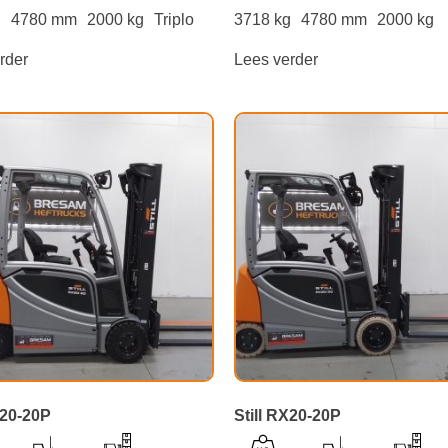
g
4780 mm
2000 kg
Triplo
3718 kg
4780 mm
2000 kg
rder
Lees verder
X20-20P
Still RX20-20P