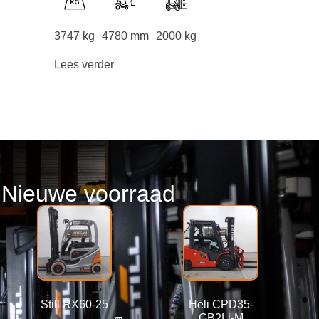
3747 kg
4780 mm
2000 kg
Lees verder
Nieuwe voorraad
Still RX60-25
Heli CPD35-
GB2Li-M