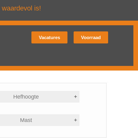
 waardevol is!
Vacatures
Voorraad
Hefhoogte
+
Mast
+