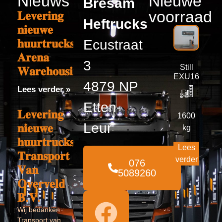
Nieuws
Nieuwe
Bresam
voorraad
𝐋𝐞𝐯𝐞𝐫𝐢𝐧𝐠
Heftrucks
𝐧𝐢𝐞𝐮𝐰𝐞
𝐡𝐮𝐮𝐫𝐭𝐫𝐮𝐜𝐤𝐬
Ecustraat
𝐀𝐫𝐞𝐧𝐚
3
Still
𝐖𝐚𝐫𝐞𝐡𝐨𝐮𝐬𝐢𝐧𝐠
EXU16
4879 NP
Lees verder »
Etten-
𝐋𝐞𝐯𝐞𝐫𝐢𝐧𝐠
1600
Leur
𝐧𝐢𝐞𝐮𝐰𝐞
kg
𝐡𝐮𝐮𝐫𝐭𝐫𝐮𝐜𝐤𝐬
Lees
𝐓𝐫𝐚𝐧𝐬𝐩𝐨𝐫𝐭
verder
076
𝐕𝐚𝐧
5089260
𝐎𝐯𝐞𝐫𝐯𝐞𝐥𝐝
𝐁.𝐕.
Wij bedanken
Transport van