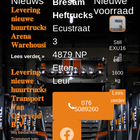
Nieuws
Nieuwe
Bresam
voorraad
𝐋𝐞𝐯𝐞𝐫𝐢𝐧𝐠
Heftrucks
𝐧𝐢𝐞𝐮𝐰𝐞
𝐡𝐮𝐮𝐫𝐭𝐫𝐮𝐜𝐤𝐬
Ecustraat
𝐀𝐫𝐞𝐧𝐚
3
Still
𝐖𝐚𝐫𝐞𝐡𝐨𝐮𝐬𝐢𝐧𝐠
EXU16
4879 NP
Lees verder »
Etten-
𝐋𝐞𝐯𝐞𝐫𝐢𝐧𝐠
1600
Leur
𝐧𝐢𝐞𝐮𝐰𝐞
kg
𝐡𝐮𝐮𝐫𝐭𝐫𝐮𝐜𝐤𝐬
Lees
𝐓𝐫𝐚𝐧𝐬𝐩𝐨𝐫𝐭
verder
076
𝐕𝐚𝐧
5089260
𝐎𝐯𝐞𝐫𝐯𝐞𝐥𝐝
𝐁.𝐕.
Wij bedanken
Transport van