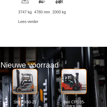
3747 kg
4780 mm
2000 kg
Lees verder
Nieuwe voorraad
Still RX60-25
Heli CPD35-
GB2Li-M