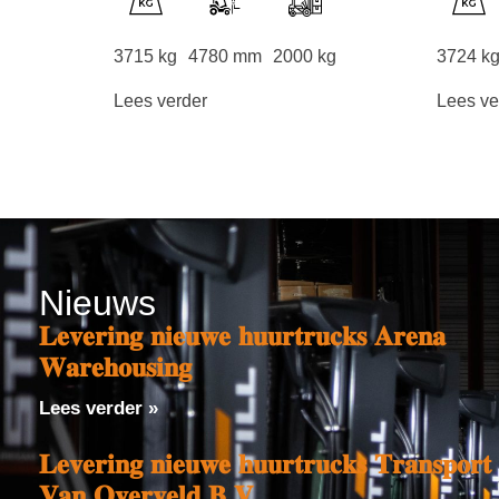
3715 kg
4780 mm
2000 kg
3724 k
Lees verder
Lees ve
Nieuws
𝐋𝐞𝐯𝐞𝐫𝐢𝐧𝐠 𝐧𝐢𝐞𝐮𝐰𝐞 𝐡𝐮𝐮𝐫𝐭𝐫𝐮𝐜𝐤𝐬 𝐀𝐫𝐞𝐧𝐚
𝐖𝐚𝐫𝐞𝐡𝐨𝐮𝐬𝐢𝐧𝐠
Lees verder »
𝐋𝐞𝐯𝐞𝐫𝐢𝐧𝐠 𝐧𝐢𝐞𝐮𝐰𝐞 𝐡𝐮𝐮𝐫𝐭𝐫𝐮𝐜𝐤𝐬 𝐓𝐫𝐚𝐧𝐬𝐩𝐨𝐫𝐭
𝐕𝐚𝐧 𝐎𝐯𝐞𝐫𝐯𝐞𝐥𝐝 𝐁.𝐕.