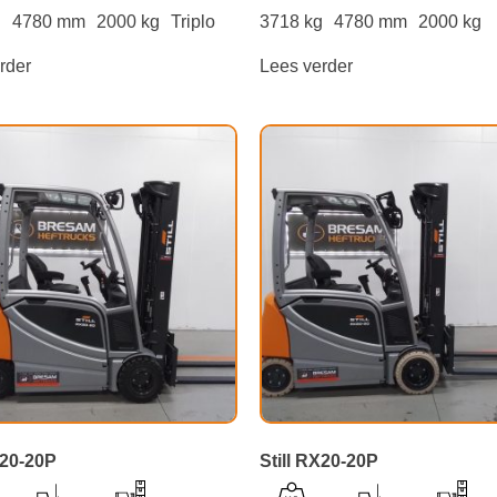
g
4780 mm
2000 kg
Triplo
3718 kg
4780 mm
2000 kg
rder
Lees verder
X20-20P
Still RX20-20P