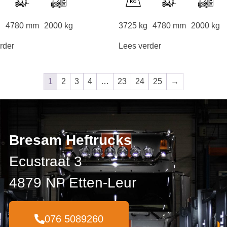
g
4780 mm
2000 kg
3725 kg
4780 mm
2000 kg
rder
Lees verder
1
2
3
4
…
23
24
25
→
Bresam Heftrucks
Ecustraat 3
4879 NP Etten-Leur
076 5089260