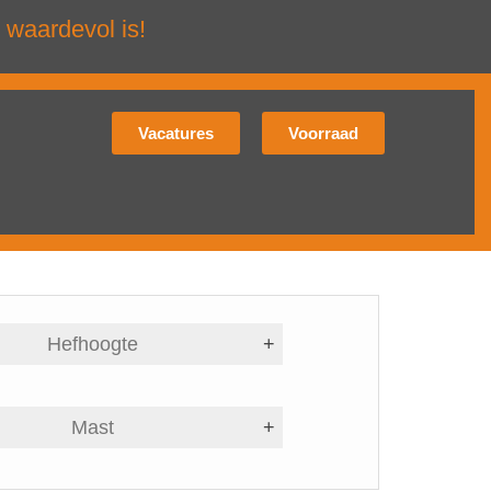
 waardevol is!
Vacatures
Voorraad
Hefhoogte
+
Mast
+