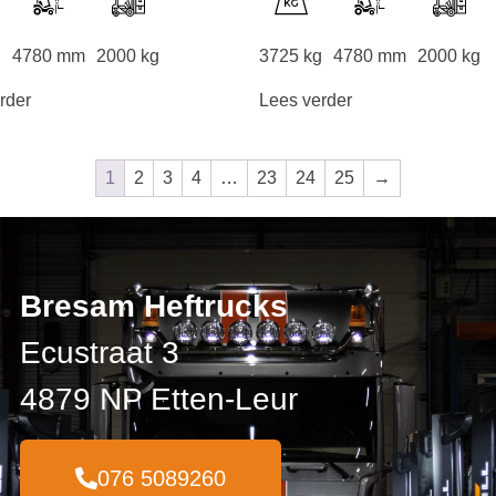
g
4780 mm
2000 kg
3725 kg
4780 mm
2000 kg
rder
Lees verder
1
2
3
4
…
23
24
25
→
Bresam Heftrucks
Ecustraat 3
4879 NP Etten-Leur
076 5089260