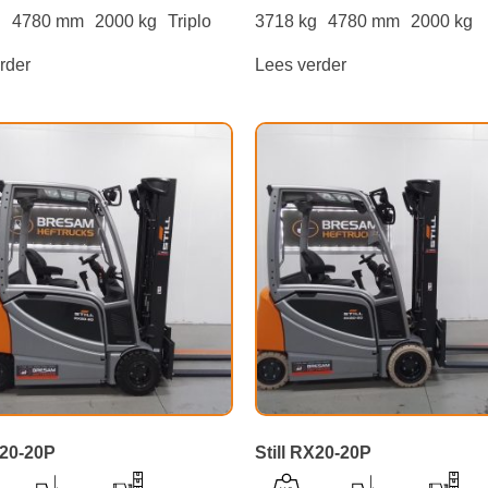
g
4780 mm
2000 kg
Triplo
3718 kg
4780 mm
2000 kg
rder
Lees verder
X20-20P
Still RX20-20P