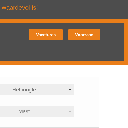
 waardevol is!
Vacatures
Voorraad
Hefhoogte
+
Mast
+