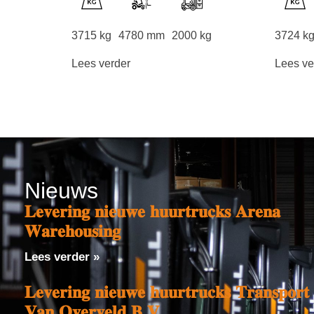
3715 kg
4780 mm
2000 kg
3724 k
Lees verder
Lees ve
Nieuws
𝐋𝐞𝐯𝐞𝐫𝐢𝐧𝐠 𝐧𝐢𝐞𝐮𝐰𝐞 𝐡𝐮𝐮𝐫𝐭𝐫𝐮𝐜𝐤𝐬 𝐀𝐫𝐞𝐧𝐚
𝐖𝐚𝐫𝐞𝐡𝐨𝐮𝐬𝐢𝐧𝐠
Lees verder »
𝐋𝐞𝐯𝐞𝐫𝐢𝐧𝐠 𝐧𝐢𝐞𝐮𝐰𝐞 𝐡𝐮𝐮𝐫𝐭𝐫𝐮𝐜𝐤𝐬 𝐓𝐫𝐚𝐧𝐬𝐩𝐨𝐫𝐭
𝐕𝐚𝐧 𝐎𝐯𝐞𝐫𝐯𝐞𝐥𝐝 𝐁.𝐕.