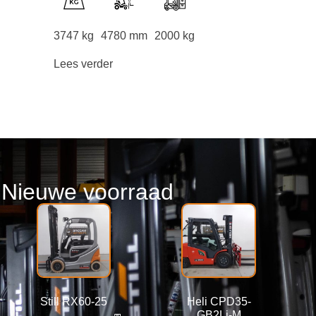
3747 kg
4780 mm
2000 kg
Lees verder
Nieuwe voorraad
Still RX60-25
Heli CPD35-
GB2Li-M