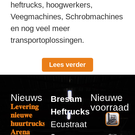
heftrucks, hoogwerkers,
Veegmachines, Schrobmachines
en nog veel meer
transportoplossingen.
Lees verder
Nieuws
Nieuwe
Bresam
voorraad
𝐋𝐞𝐯𝐞𝐫𝐢𝐧𝐠
Heftrucks
𝐧𝐢𝐞𝐮𝐰𝐞
𝐡𝐮𝐮𝐫𝐭𝐫𝐮𝐜𝐤𝐬
Ecustraat
𝐀𝐫𝐞𝐧𝐚