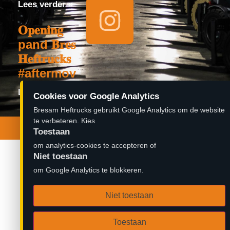
Lees verder »
𝐎𝐩𝐞𝐧𝐢𝐧𝐠
pand 𝐁𝐫𝐞𝐬𝐚𝐦
𝐇𝐞𝐟𝐭𝐫𝐮𝐜𝐤𝐬
#aftermovie
Lees verder »
Cookies voor Google Analytics
Bresam Heftrucks gebruikt Google Analytics om de website
© 2026 Bresam Heftrucks B.V. | Ontwerp door
te verbeteren. Kies
Zambidado
Toestaan
om analytics-cookies te accepteren of
Niet toestaan
om Google Analytics te blokkeren.
Niet toestaan
Toestaan