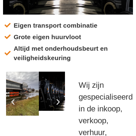
Eigen transport combinatie
Ontdek de efficiënte transport
oplossingen van Bresam
Grote eigen huurvloot
Heftrucks
Altijd met onderhoudsbeurt en
veiligheidskeuring
Bekijk onze voorraad
Wij zijn
gespecialiseerd
in de inkoop,
verkoop,
verhuur,