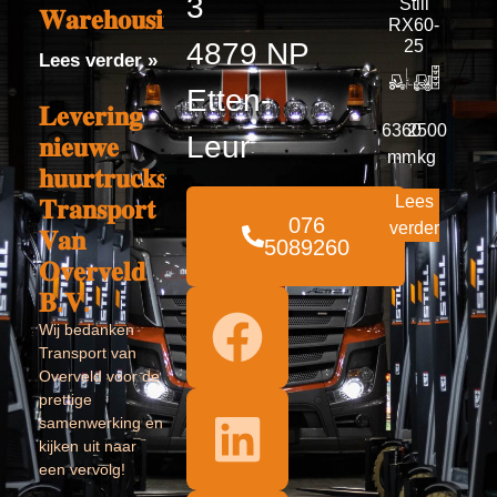
3
Still
𝐖𝐚𝐫𝐞𝐡𝐨𝐮𝐬𝐢𝐧𝐠
RX60-
4879 NP
25
Lees verder »
Etten-
𝐋𝐞𝐯𝐞𝐫𝐢𝐧𝐠
6360
2500
Leur
𝐧𝐢𝐞𝐮𝐰𝐞
mm
kg
𝐡𝐮𝐮𝐫𝐭𝐫𝐮𝐜𝐤𝐬
Lees
𝐓𝐫𝐚𝐧𝐬𝐩𝐨𝐫𝐭
076
verder
𝐕𝐚𝐧
5089260
𝐎𝐯𝐞𝐫𝐯𝐞𝐥𝐝
𝐁.𝐕.
Wij bedanken
Transport van
Overveld voor de
prettige
samenwerking en
kijken uit naar
een vervolg!